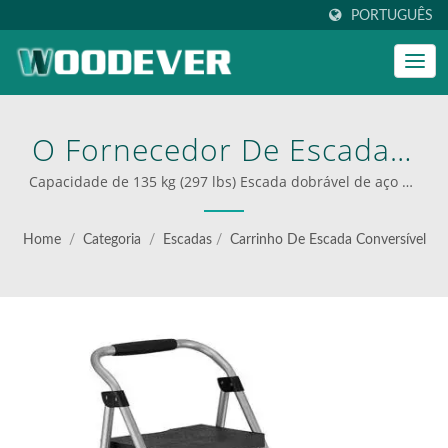
PORTUGUÊS
O Fornecedor De Escada E
Carrinho 2 Em 1 |
Capacidade de 135 kg (297 lbs) Escada dobrável de aço de
3 degraus na fábrica | Fornecedor de carrinhos dobráveis
WOODEVER: Sua Fonte
industriais
Home
/
Categoria
/
Escadas
/
Carrinho De Escada Conversível
Definitiva Para Escadas E
Carrinhos De Aço E
Alumínio