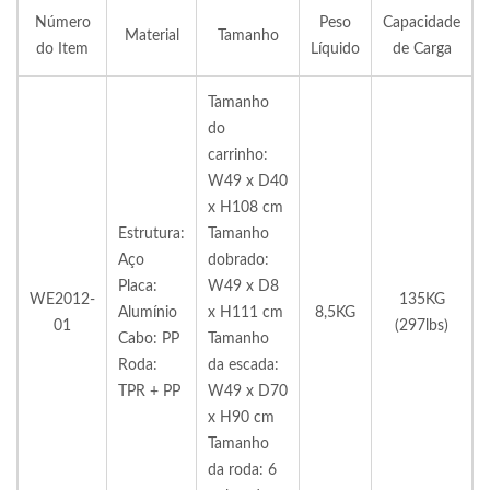
Número
Peso
Capacidade
Material
Tamanho
do Item
Líquido
de Carga
Tamanho
do
carrinho:
W49 x D40
x H108 cm
Estrutura:
Tamanho
Aço
dobrado:
Placa:
W49 x D8
WE2012-
135KG
Alumínio
x H111 cm
8,5KG
01
(297lbs)
Cabo: PP
Tamanho
Roda:
da escada:
TPR + PP
W49 x D70
x H90 cm
Tamanho
da roda: 6