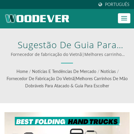
PORTUGUÊS
Sugestão De Guia Para
Selecionar O Melhor
Fornecedor de fabricação do Vietnã|Melhores carrinhos
de mão dobráveis para atacado & Guia para escolher |
Carrinho Dobrável De
melhores carrinhos dobráveis para logística
Home
/
Notícias E Tendências De Mercado
/
Notícias
/
Metal De Um Especialista
Fornecedor De Fabricação Do Vietnã|Melhores Carrinhos De Mão
Dobráveis Para Atacado & Guia Para Escolher
Em Fabricação. | Soluções
Inovadoras De Manuseio
De Materiais Da
WOODEVER—Feito Para