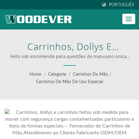
PORTUGUÊS
Carrinhos, Dollys E
Carrinhos Feitos Sob
Feito sob encomenda para questões de manuseio únicas
| fornecedor de solução completa-- Fornecedor de
Medida Para Mover Com
Carrinhos de Mão Atendimento ao Cliente Fabricante
Home
/
Categoria
/
Carrinhos De Mão
/
ODM/OEM | carrinhos multifuncionais para logística
Segurança Cargas
Carrinhos De Mão De Uso Especial
eficiente
Containerizadas
Particulares E Itens De
Formas Especiais.--
Fornecedor De Carrinhos