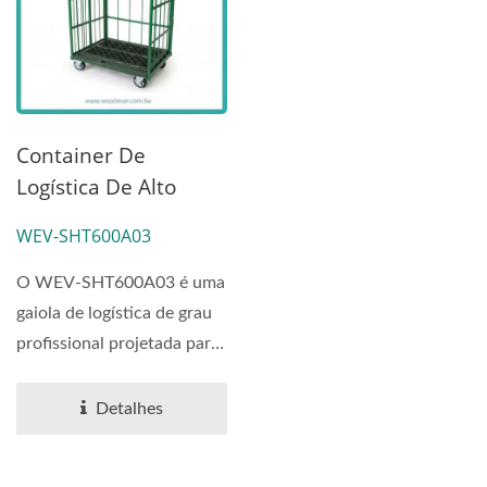
Container De
Logística De Alto
Desempenho | WEV-
WEV-SHT600A03
SHT600A03|Fabrican
Te De Fábrica Do
O WEV-SHT600A03 é uma
Vietnã
gaiola de logística de grau
profissional projetada para
distribuição...
Detalhes