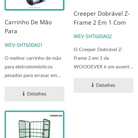
Creeper Dobrável Z-
Carrinho De Mão
Frame 2 Em 1 Com
Para
Assento|Fabricante
WEV-SHT600A02
Eletrodomésticos De
Do Vietnã
WEV-SHT600A01
Aço De 600lbs Com
O Creeper Dobrável Z-
Escada | Fabricante
O melhor carrinho de mão
Frame 2 em 1 da
De Fábrica.
para eletrodomésticos
WOODEVER é um assento
pesados para arrasar em
mecânico de alto
qualquer garagem ou
desempenho e creeper...
Detalhes
armazém,...
Detalhes