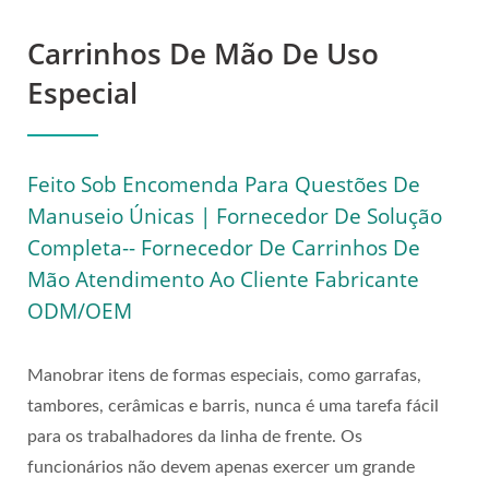
De Mão Atendimento Ao
Carrinhos De Mão De Uso
Cliente Fabricante
Especial
ODM/OEM | Descubra Os
Equipamentos De
Feito Sob Encomenda Para Questões De
Manuseio De Materiais
Manuseio Únicas | Fornecedor De Solução
Duráveis E Versáteis Da
Completa-- Fornecedor De Carrinhos De
WOODEVER
Mão Atendimento Ao Cliente Fabricante
ODM/OEM
Manobrar itens de formas especiais, como garrafas,
tambores, cerâmicas e barris, nunca é uma tarefa fácil
para os trabalhadores da linha de frente. Os
funcionários não devem apenas exercer um grande