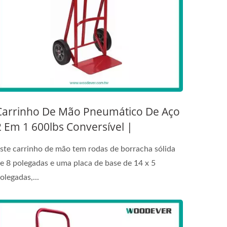
Carrinho De Mão Pneumático De Aço
2 Em 1 600lbs Conversível |
Fornecedor De Carrinho De Mão
ste carrinho de mão tem rodas de borracha sólida
Atendimento Ao Cliente Fabricante
e 8 polegadas e uma placa de base de 14 x 5
olegadas,...