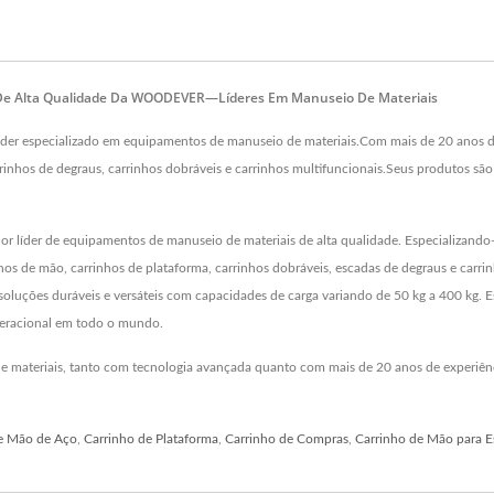
o De Alta Qualidade Da WOODEVER—Líderes Em Manuseio De Materiais
 especializado em equipamentos de manuseio de materiais.Com mais de 20 anos de e
inhos de degraus, carrinhos dobráveis e carrinhos multifuncionais.Seus produtos são e
er de equipamentos de manuseio de materiais de alta qualidade. Especializando-se e
hos de mão, carrinhos de plataforma, carrinhos dobráveis, escadas de degraus e carri
uções duráveis e versáteis com capacidades de carga variando de 50 kg a 400 kg. E
eracional em todo o mundo.
 materiais, tanto com tecnologia avançada quanto com mais de 20 anos de experiê
e Mão de Aço
,
Carrinho de Plataforma
,
Carrinho de Compras
,
Carrinho de Mão para E