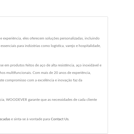
xperiência, eles oferecem soluções personalizadas, incluindo
ssenciais para indústrias como logística, varejo e hospitalidade,
m produtos feitos de aço de alta resistência, aço inoxidável e
nhos multifuncionais. Com mais de 20 anos de experiência,
ste compromisso com a excelência e inovação faz da
ncia, WOODEVER garante que as necessidades de cada cliente
scadas
e sinta-se à vontade para
Contact Us
.