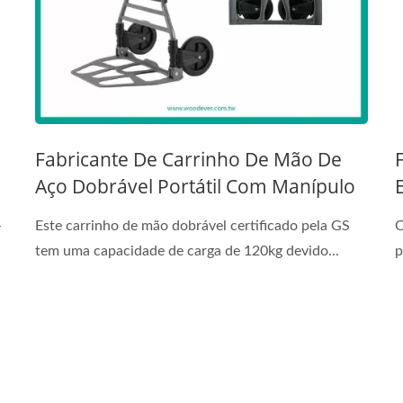
Fabricante De Carrinho De Mão De
Aço Dobrável Portátil Com Manípulo
Duplo (Carregando 120 Kg) -
-
Este carrinho de mão dobrável certificado pela GS
O
Fornecedor De Carrinhos De Mão
tem uma capacidade de carga de 120kg devido...
p
OEMODM, Fornecedor Profissional
De Carrinhos De Mão