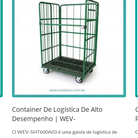
Container De Logística De Alto
Desempenho | WEV-
SHT600A03|Fabricante De Fábrica
O WEV-SHT600A03 é uma gaiola de logística de
C
Do Vietnã