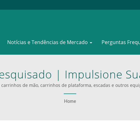
Notícias e Tendências de Mercado
Perguntas Freq
esquisado | Impulsione S
ão E Plataformas Profiss
carrinhos de mão, carrinhos de plataforma, escadas e outros equ
 inoxidável ou alumínio e têm capacidades de carga que variam de 
dor de soluções completas para 353 marcas conhecidas de várias 
Home