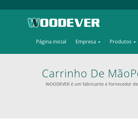
Página inicial
Empresa
Produtos
Carrinho De MãoP
Os Carrinhos De M
WOODEVER é um fabricante e fornecedor de 
produtos são principalmente feitos de aço, aço
um fornece