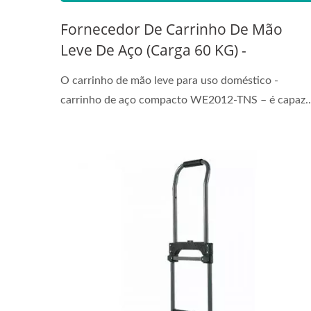
Fornecedor De Carrinho De Mão
Leve De Aço (Carga 60 KG) -
Fornecedor Profissional De Carrinho
O carrinho de mão leve para uso doméstico -
De Mão OEM/ODM Personaliza
carrinho de aço compacto WE2012-TNS – é capaz..
Carrinhos De Mão. Fornecedor
Profissional De Carrinhos De Mão
OEM/ODM Personaliza Carrinhos De
Mão.