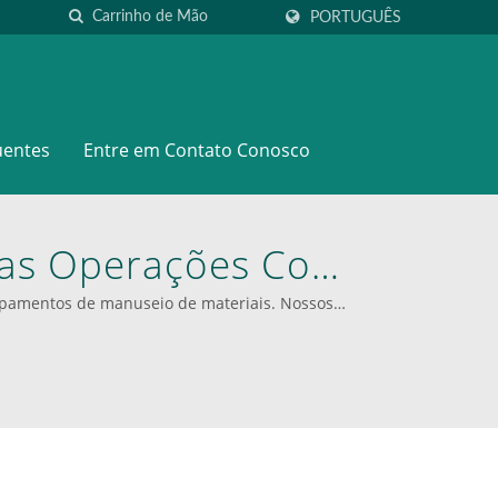
PORTUGUÊS
uentes
Entre em Contato Conosco
uas Operações Com
ionais Da WOODEVER
ipamentos de manuseio de materiais. Nossos
50 kg a 400 kg. Nos últimos 20 anos, temos sido
indústrias.