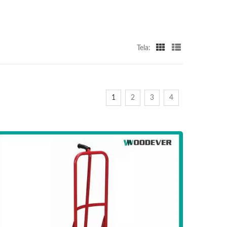
Tela:
1
2
3
4