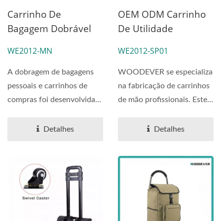
Carrinho De
OEM ODM Carrinho
Bagagem Dobrável
De Utilidade
Leve Com Rodas De
Multifuncional
WE2012-MN
WE2012-SP01
Alta Carga -
Dobravel Caixa De
Atacadista De Uma
Armazenamento
A dobragem de bagagens
WOODEVER se especializa
Parada.
Carrinho De
pessoais e carrinhos de
na fabricação de carrinhos
Compras Portátil
compras foi desenvolvida
de mão profissionais. Este
Com Rodas Para
para resolver problemas...
carrinho de compras...
Escadas E
Detalhes
Detalhes
Fornecedor
Personalizado Com
Rodas Rotativas De
360°