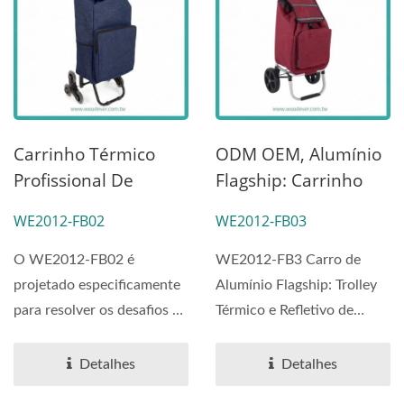
Carrinho Térmico
ODM OEM, Alumínio
Profissional De
Flagship: Carrinho
Escada 42L|Carrinho
Térmico E De
WE2012-FB02
WE2012-FB03
De Compras Portátil
Segurança Reflexiva
De 46L Leve |
O WE2012-FB02 é
WE2012-FB3 Carro de
Carrinho De
projetado especificamente
Alumínio Flagship: Trolley
Compras Portátil
para resolver os desafios da
Térmico e Refletivo de
Com Escada
vida urbana e ambientes...
Segurança Leve de 46L
Precisão...
Detalhes
Detalhes