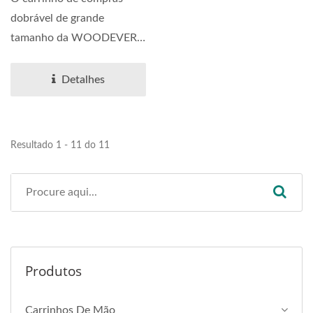
Para Produção Em
dobrável de grande
Massa
tamanho da WOODEVER
(Modelo: WE2012-SC03) é
projetado...
Detalhes
Resultado 1 - 11 do 11
Produtos
Carrinhos De Mão