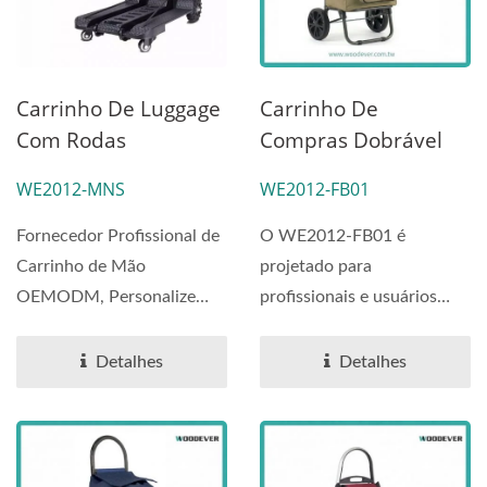
Carrinho De Luggage
Carrinho De
Com Rodas
Compras Dobrável
Giratórias De 3
De Alta Capacidade
WE2012-MNS
WE2012-FB01
Estágios (Carga De 50
De Grau Industrial,
Kg) Fornecedor
Carrinho
Fornecedor Profissional de
O WE2012-FB01 é
Profissional De
Multifuncional, Caixa
Carrinho de Mão
projetado para
Carrinho De Mão
De Armazenamento,
OEMODM, Personalize
profissionais e usuários
OEMODM,
Carrinho De
Carrinho de Mão
domésticos que exigem
Personalize Carrinho
Compras Portátil |
durabilidade...
Detalhes
Detalhes
De Mão
Carrinho De
Compras Portátil