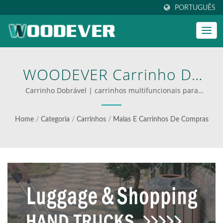
PORTUGUÊS
WOODEVER Carrinho De
Compras Dobrável,
Carrinho Dobrável | carrinhos multifuncionais para
logística eficiente
Carrinho De Mão, Carrinho
Home
/
Categoria
/
Carrinhos
/
Malas E Carrinhos De Compras
De Luggage, Carrinho De
Viagem, Carrinho De
Camping Oferece Um
Serviço Global B2B De
Qualidade, As Fábricas De