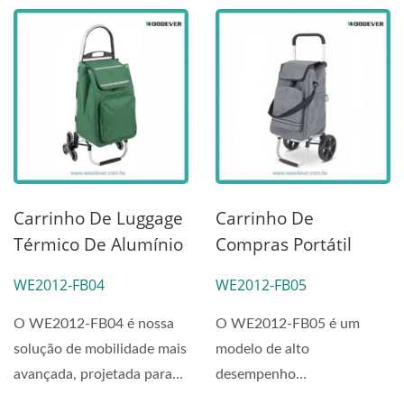
Carrinho De Luggage
Carrinho De
Térmico De Alumínio
Compras Portátil
Premium Para
Dobrável
WE2012-FB04
WE2012-FB05
Escadas
Multifuncional Caixa
De Armazenamento
O WE2012-FB04 é nossa
O WE2012-FB05 é um
Retrátil & Dobrável
solução de mobilidade mais
modelo de alto
Com Rodas Para
avançada, projetada para
desempenho
Escadas E 364°
aqueles que se recusam...
especificamente projetado