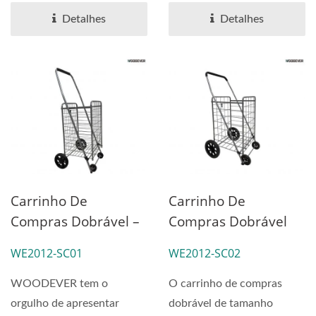
Rotação Fornecedor
para a cadeia de
Detalhes
Detalhes
Personalizado
suprimentos...
Carrinho De
Carrinho De
Compras Dobrável –
Compras Dobrável
Fabricante
Médio – Fabricante
WE2012-SC01
WE2012-SC02
OEM/ODM Do Vietnã
OEM/ODM Do Vietnã
Para Produção Em
Para Produção Em
WOODEVER tem o
O carrinho de compras
Massa
Massa - Fornecedor
orgulho de apresentar
dobrável de tamanho