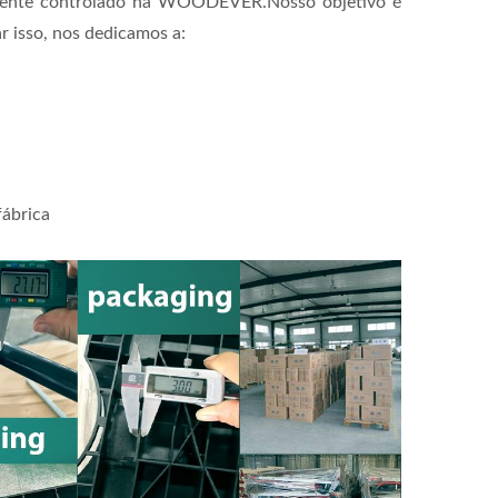
samente controlado na WOODEVER.Nosso objetivo é
 isso, nos dedicamos a:
fábrica