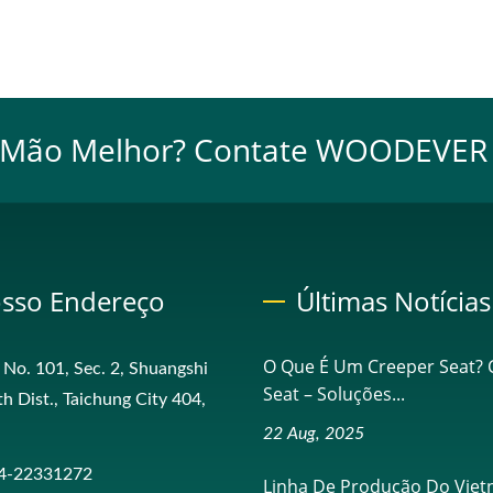
e Mão Melhor? Contate WOODEVER
sso Endereço
Últimas Notícias
O Que É Um Creeper Seat? 
, No. 101, Sec. 2, Shuangshi
Seat – Soluções...
th Dist., Taichung City 404,
22 Aug, 2025
4-22331272
Linha De Produção Do Viet