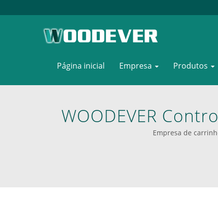
Página inicial
Empresa
Produtos
WOODEVER Control
Produção E Gar
Empresa de carrinh
Impulsione Su
Plataf