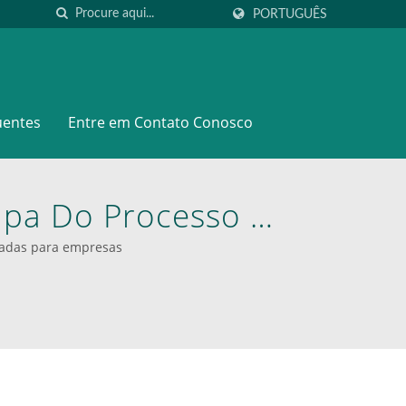
PORTUGUÊS
uentes
Entre em Contato Conosco
pa Do Processo De
rinho De Mão. |
zadas para empresas
inhos De Mão E
OODEVER