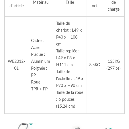
Matériau
Taille
de
d'article
net
charge
Taille du
chariot : L49 x
P40 x H108
Cadre :
cm
Acier
Taille repliée :
Plaque :
L49 x P8 x
WE2012-
Aluminium
135KG
H111 cm
8,5KG
01
Poignée :
(297lbs)
Taille de
PP
l'échelle : L49 x
Roue :
P70 x H90 cm
TPR + PP
Taille de la roue
: 6 pouces
(15,24 cm)