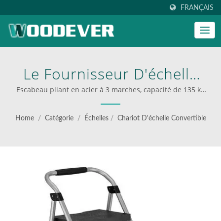
FRANÇAIS
Le Fournisseur D'échelle
Diable 2-En-1 |
Escabeau pliant en acier à 3 marches, capacité de 135 kg
(297 lb), fabriqué en usine | Fournisseur de chariots
WOODEVER: Votre Source
pliants industriels
Home
/
Catégorie
/
Échelles
/
Chariot D'échelle Convertible
Ultime Pour Des Échelles
Et Des Chariots En Acier Et
En Aluminium