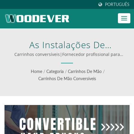
PORTUGUÊS
As Instalações De
Fabricação Da WOODEVER
Carrinhos conversíveis|Fornecedor profissional para
múltiplas indústrias|Fornecedor ODM OEM Hadtruck |
Permitem A Fabricação De
carrinhos multifuncionais para logística eficiente
Home
/
Categoria
/
Carrinhos De Mão
/
Carrinhos De Mão
Carrinhos De Mão Conversíveis
Profissionais Dobráveis
Construídos Em Alumínio
Leve E Aço Durável, Com
Uma Capacidade De Carga