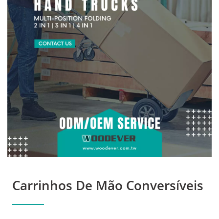
De Até 1000lbs. |
Descubra Os
Equipamentos De
Manuseio De Materiais
Duráveis E Versáteis Da
WOODEVER
Carrinhos De Mão Conversíveis