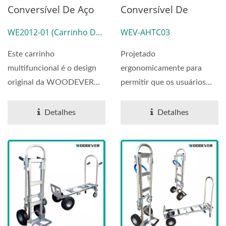
Conversível De Aço
Conversível De
Dobrável (Carga De
Alumínio 3 Em 1 Com
WE2012-01 (Carrinho De
WEV-AHTC03
90 Kg)
Extensão De Nariz,
Mão)
Capacidade De Carga
Este carrinho
Projetado
De 770lbs.
multifuncional é o design
ergonomicamente para
original da WOODEVER
permitir que os usuários
com padrões globais
convertam de um carrinho
aprovados...
de mão padrão...
Detalhes
Detalhes