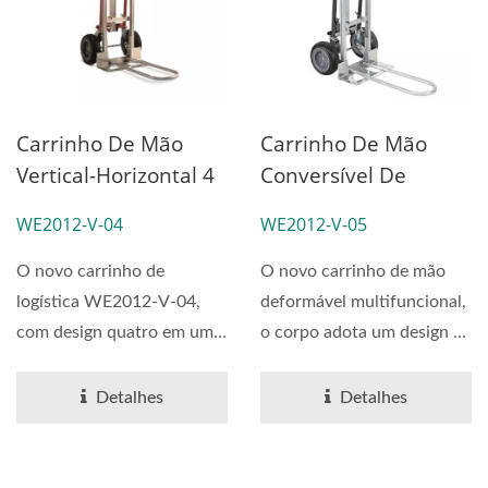
Carrinho De Mão
Carrinho De Mão
Vertical-Horizontal 4
Conversível De
Em 1 Com Dupla Alça
Extensão 4 Em 1
WE2012-V-04
WE2012-V-05
(Carregando 360 Kg)
(Carregando 360 Kg)
O novo carrinho de
O novo carrinho de mão
logística WE2012-V-04,
deformável multifuncional,
com design quatro em um,
o corpo adota um design de
uso versátil, troca suave...
estrutura quatro...
Detalhes
Detalhes