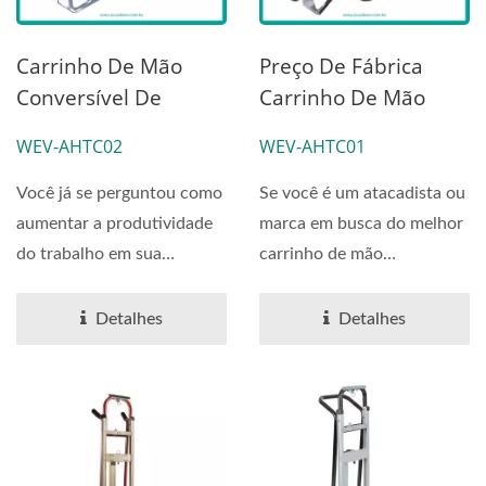
Carrinho De Mão
Preço De Fábrica
Conversível De
Carrinho De Mão
Alumínio Workzone 2
Conversível De
WEV-AHTC02
WEV-AHTC01
Em 1 Venda Direta
Alumínio 2 Em 1 Com
De Fábrica.
Capacidade De 250kg
Você já se perguntou como
Se você é um atacadista ou
| ODMOEM
aumentar a produtividade
marca em busca do melhor
do trabalho em sua
carrinho de mão
empresa com apenas...
conversível de alumínio...
Detalhes
Detalhes