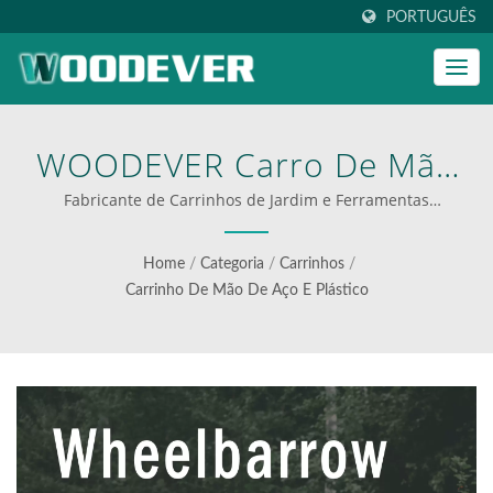
PORTUGUÊS
WOODEVER Carro De Mão
Especializado Na
Fabricante de Carrinhos de Jardim e Ferramentas
Agrícolas | carrinhos multifuncionais para logística
Fabricação De Fábricas No
eficiente
Home
/
Categoria
/
Carrinhos
/
Vietnã E Na China,
Carrinho De Mão De Aço E Plástico
Fornecendo Carro De Mão
De Alta Qualidade Para
Compradores Globais De
Hardware Industrial De