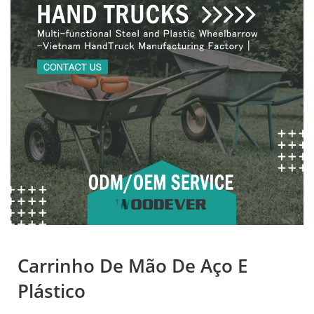
Carrinhos De Mão B2B,
Com Alta Flexibilidade De
Serviços Personalizados
OEM E ODM, Adequado
Para Uso Geral Em
Logística Doméstica Diária
E Em Canteiros De Obras.
| Descubra Os
Equipamentos De
Carrinho De Mão De Aço E
Manuseio De Materiais
Plástico
Duráveis E Versáteis Da