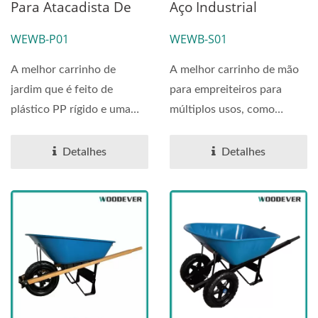
Para Atacadista De
Aço Industrial
Carrinho De Mão De
(Capacidade De
WEWB-P01
WEWB-S01
Jardim (Carga De
Carga 120kg)
120kg)
A melhor carrinho de
A melhor carrinho de mão
jardim que é feito de
para empreiteiros para
plástico PP rígido e uma
múltiplos usos, como
estrutura forte de aço...
concreto e alvenaria,...
Detalhes
Detalhes