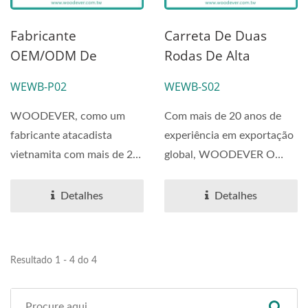
Fabricante
Carreta De Duas
OEM/ODM De
Rodas De Alta
Carrinho De Mão De
Resistência Com
WEWB-P02
WEWB-S02
Alta Capacidade Para
Duplas Alças E Pneus
Todos Os
Infláveis Ou De PU
WOODEVER, como um
Com mais de 20 anos de
Terrenos|Bandeja
Resistentes A
fabricante atacadista
experiência em exportação
De PP Com Cabo De
Perfurações Para
vietnamita com mais de 20
global, WOODEVER O
Madeira Sólida E
Atacado (250 Kg)
anos de experiência em
Fornecedor de Carrinhos...
Pneus De Borracha
exportações...
Detalhes
Detalhes
Pneumáticos (Carga
De 250 Kg)
Resultado 1 - 4 do 4