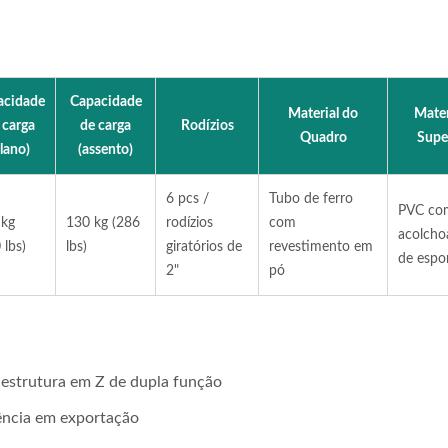
acidade
Capacidade
Material do
Mater
 carga
de carga
Rodízios
Quadro
Super
lano)
(assento)
6 pcs /
Tubo de ferro
PVC co
 kg
130 kg (286
rodízios
com
acolch
 lbs)
lbs)
giratórios de
revestimento em
de espo
2"
pó
estrutura em Z de dupla função
iência em exportação