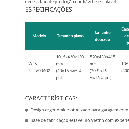
necessitam de produção confiável e escalável.
De Carrinhos De Mão
ESPECIFICAÇÕES:
OEM/ODM Personaliza
Carrinhos De Mão.
Fornecedor Profissional De
Cap
Tamanho
Modelo
Tamanho plano
de
Carrinhos De Mão
dobrado
(p
OEM/ODM Personaliza
Carrinhos De Mão.
1015×430×130
520×430×415
WEV-
mm
mm
136
SHT600A02
(40×16 ⅞×5 ⅛
(20 ½×16
(300
pol)
¾×16 ⅞ pol)
CARACTERÍSTICAS:
Design ergonômico otimizado para garagem com 
Base de fabricação estável no Vietnã com exper