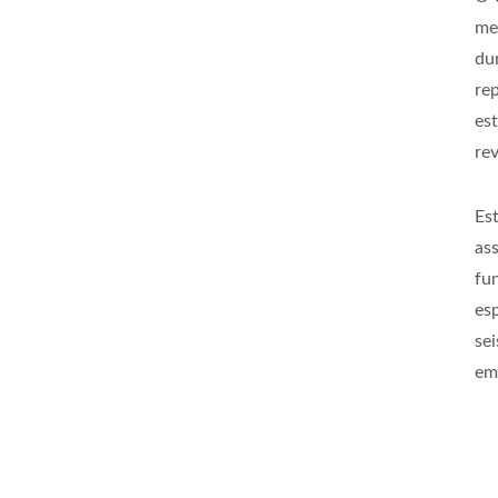
me
du
re
es
re
Es
as
fu
es
se
em