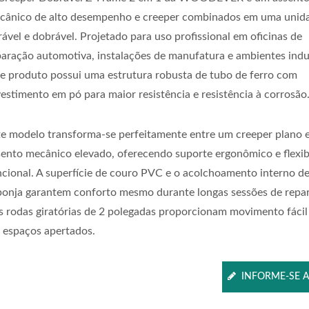
cânico de alto desempenho e creeper combinados em uma unid
rável e dobrável. Projetado para uso profissional em oficinas de
paração automotiva, instalações de manufatura e ambientes indus
te produto possui uma estrutura robusta de tubo de ferro com
vestimento em pó para maior resistência e resistência à corrosão
te modelo transforma-se perfeitamente entre um creeper plano 
sento mecânico elevado, oferecendo suporte ergonômico e flexib
ncional. A superfície de couro PVC e o acolchoamento interno d
ponja garantem conforto mesmo durante longas sessões de repa
is rodas giratórias de 2 polegadas proporcionam movimento fácil
 espaços apertados.
INFORME-SE 