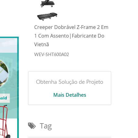
me 2 Em
Creeper Dobrável Z-Frame 2 Em
Cree
te Do
1 Com Assento|Fabricante Do
1 Co
Vietnã
Viet
WEV-SHT600A02
WEV-
Obtenha Solução de Projeto
Mais Detalhes
Tag