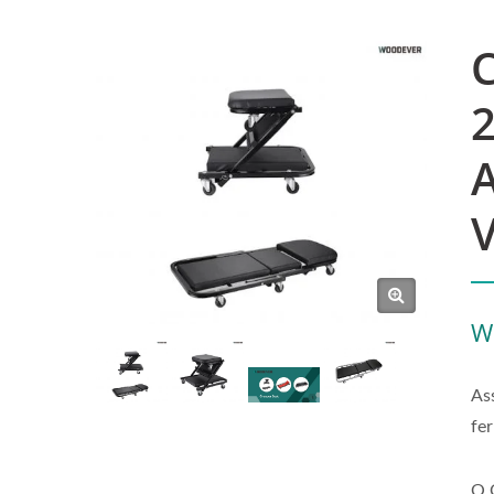
V
W
As
fe
O 