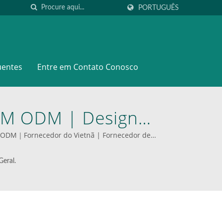
PORTUGUÊS
uentes
Entre em Contato Conosco
OEM ODM | Design
ODEVER: Sua Fonte
/ODM｜Fornecedor do Vietnã | Fornecedor de
Aço E Alumínio
eral.