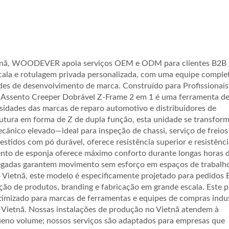
etnã, WOODEVER apoia serviços OEM e ODM para clientes B2B g
ala e rotulagem privada personalizada, com uma equipe comple
des de desenvolvimento de marca. Construído para Profissionais
Assento Creeper Dobrável Z-Frame 2 em 1 é uma ferramenta d
sidades das marcas de reparo automotivo e distribuidores de
tura em forma de Z de dupla função, esta unidade se transfor
ânico elevado—ideal para inspeção de chassi, serviço de freios
tidos com pó durável, oferece resistência superior e resistênci
to de esponja oferece máximo conforto durante longas horas 
polegadas garantem movimento sem esforço em espaços de trabalh
ietnã, este modelo é especificamente projetado para pedidos 
o de produtos, branding e fabricação em grande escala. Este 
ricante De Carrinho De
Caminhão De Escad
timizado para marcas de ferramentas e equipes de compras indus
ão De Aço Dobrável
Dobrável De Aço Telesc
 Vietnã. Nossas instalações de produção no Vietnã atendem à
eno volume; nossos serviços são adaptados para empresas que
Capacidade De 75kg).
Com Patins.