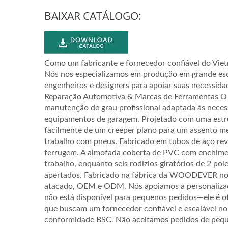
BAIXAR CATÁLOGO:
Como um fabricante e fornecedor confiável do Vi
Nós nos especializamos em produção em grande esc
engenheiros e designers para apoiar suas necessida
Reparação Automotiva & Marcas de Ferramentas O 
manutenção de grau profissional adaptada às neces
equipamentos de garagem. Projetado com uma estru
facilmente de um creeper plano para um assento mec
trabalho com pneus. Fabricado em tubos de aço reves
ferrugem. A almofada coberta de PVC com enchimen
trabalho, enquanto seis rodízios giratórios de 2 
apertados. Fabricado na fábrica da WOODEVER no V
atacado, OEM e ODM. Nós apoiamos a personalizaçã
Aço
Fornecedor De Carrinho De
Fab
não está disponível para pequenos pedidos—ele é o
us À
Mão Leve De Aço (Carga 60
M
que buscam um fornecedor confiável e escalável no
conformidade BSC. Não aceitamos pedidos de pequ
o
KG) - Fornecedor Profissional
(