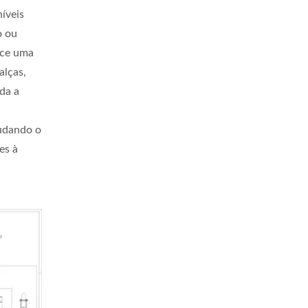
íveis
o ou
ece uma
alças,
oda a
mudando o
es à