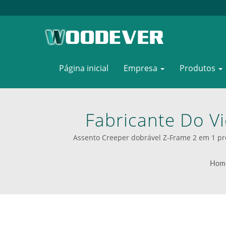
Página inicial
Empresa
Produtos
Fabricante Do V
Robusto | Fornec
Assento Creeper dobrável Z-Frame 2 em 1 
Definitiva Pa
Hom