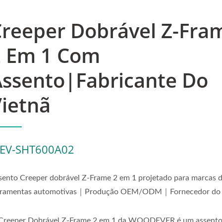
Creeper Dobrável Z-Fra
2 Em 1 Com
Assento|Fabricante Do
ietnã
EV-SHT600A02
sento Creeper dobrável Z-Frame 2 em 1 projetado para marcas 
rramentas automotivas｜Produção OEM/ODM｜Fornecedor do 
Creeper Dobrável Z-Frame 2 em 1 da WOODEVER é um assent