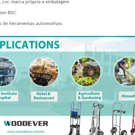
 cor, marca própria e embalagem
 com BSC
s de ferramentas automotivas
per Dobrável Z-Frame 2 Em
Creeper Dobrável Z-Fra
m Assento|Fabricante Do
1 Com Assento|Fabrican
ã
Vietnã
SHT600A02
WEV-SHT600A02