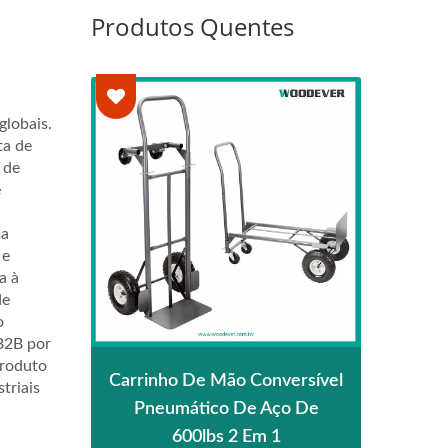
Produtos Quentes
lobais.
ta de
 de
e
ma
 e
a à
de
o
B2B por
produto
a
Carrinho De Mão Conversível
Carr
triais
ópico
Pneumático De Aço De
600lbs 2 Em 1
Conv