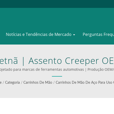
Notícias e Tendências de Mercado
Perguntas Freq
ietnã | Assento Creeper 
edor Certificado BSC | WO
projetado para marcas de ferramentas automotivas｜Produção OEM
carrinhos dobráveis industriais
ra Escadas E Carrinhos De 
e
/
Categoria
/
Carrinhos De Mão
/
Carrinhos De Mão De Aço Para Uso G