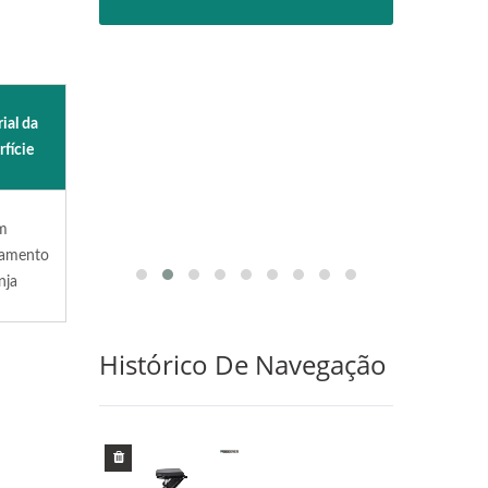
A
ial da
fície
m
oamento
nja
Histórico De Navegação