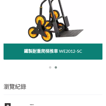
鐵製耐重爬梯推車 WE2012-SC
瀏覽紀錄