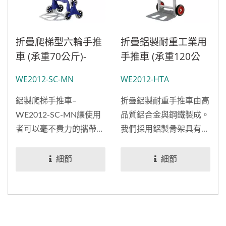
折疊爬梯型六輪手推
折疊鋁製耐重工業用
車 (承重70公斤)-
手推車 (承重120公
OEMODM手推車工
斤)
WE2012-SC-MN
WE2012-HTA
廠-手推車製造商專業
手推車供應商
鋁製爬梯手推車–
折疊鋁製耐重手推車由高
WE2012-SC-MN讓使用
品質鋁合金與鋼鐵製成。
者可以毫不費力的攜帶物
我們採用鋁製骨架具有輕
品爬行樓梯，承載重量70
量且堅固的特色，可承重
公斤（154磅），輕鬆上
達120公斤可達到專業級
細節
細節
下移動。
的廣泛需求；此外，加上
寬度41.5乘上24.5公分的
鐵製底板足以放置所有重
物。一對六英吋(15公分)