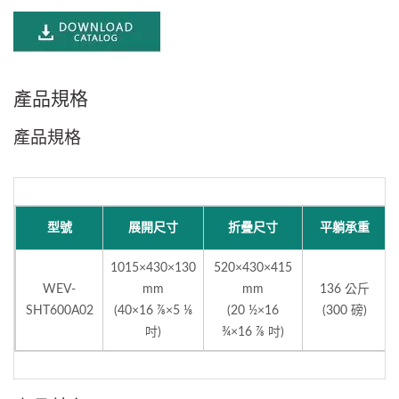
產品規格
產品規格
型號
展開尺寸
折疊尺寸
平躺承重
1015×430×130
520×430×415
WEV-
mm
mm
136 公斤
SHT600A02
(40×16 ⅞×5 ⅛
(20 ½×16
(300 磅)
吋)
¾×16 ⅞ 吋)