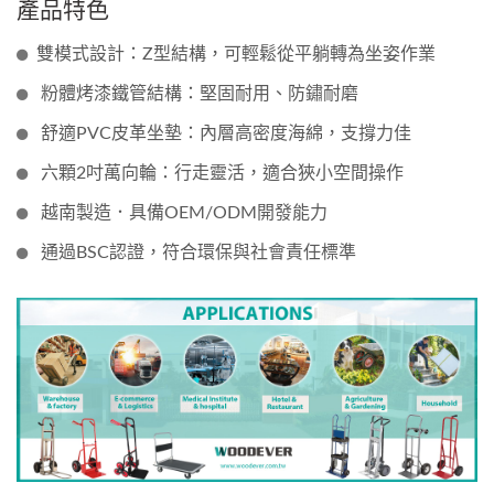
產品特色
雙模式設計：Z型結構，可輕鬆從平躺轉為坐姿作業
粉體烤漆鐵管結構：堅固耐用、防鏽耐磨
舒適PVC皮革坐墊：內層高密度海綿，支撐力佳
六顆2吋萬向輪：行走靈活，適合狹小空間操作
越南製造．具備OEM/ODM開發能力
通過BSC認證，符合環保與社會責任標準