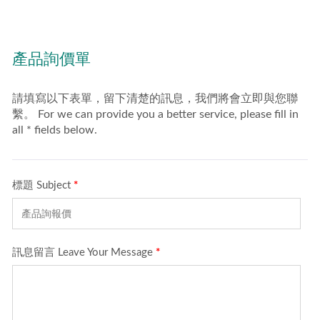
腳輪使得推車在不同地形
上使用都平順，折疊手推
車功能佳且無安全之虞。
基本上，手推車適合在家
庭修繕店、物流用品專賣
店、綜合工具店與超級市
場等地點銷售。鋁製折疊
手推車通過GS認證，大
量生產的品質值得信賴。
折疊推車可以根據不同需
求進行包裝客製生產。