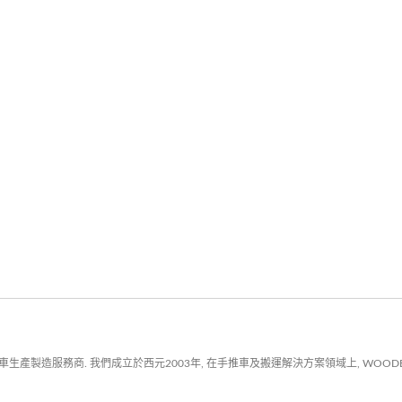
製造服務商. 我們成立於西元2003年, 在手推車及搬運解決方案領域上, WOODEV