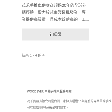
茂禾手推車供應商超過20年的全球外
銷經驗，致力於越南製造批發業，專
業提供高質量，且成本效益高的，工
業園藝獨輪手推車客製化一站式服務
生產。我們的產品設計強調操作安全
細節
與穩定，以確保用戶獲得卓越的使用
體驗。這款獨輪手推車採用創新的雙
輪設計，不僅增強了平衡性，還有效
結果 1 - 4 的 4
地分散了負載，減少了對單一輪胎的
壓力，延長了輪胎壽命，並降低了對
框架的負荷。我們的運輸托盤採用高
品質鐵材製作，結合專業的沖壓成形
技術，既保證了托盤的堅固與適應
WOODEVER 單輪手推車服務介紹
性，又能根據客戶需求定制不同尺寸
茂禾貿易有限公司是台灣一家擁有超過15年經驗的專業單輪手推車生產
和款式。獨輪手推車配備的充氣橡膠
可以達成客戶各種品質的要求。
輪胎或實心PU輪胎，可根據客戶需求