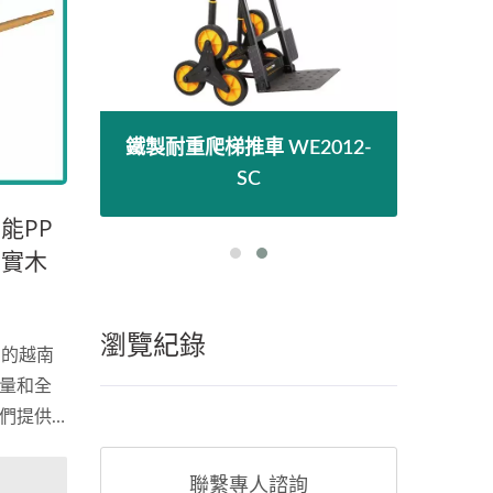
HL-P
鐵製耐重爬梯推車 WE2012-
20
SC
能PP
帶實木
250
瀏覽紀錄
的的越南
量和全
們提供
，保障獨
安全標
聯繫專人諮詢