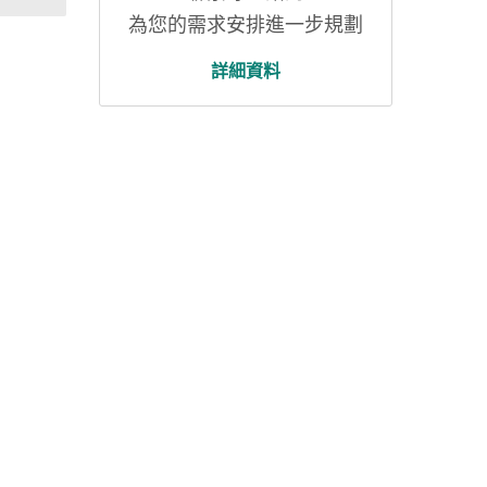
禾也提供
為您的需求安排進一步規劃
各類採
詳細資料
的CE標
準，還是其
專業團
確保您
。