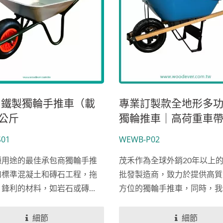
耐重爬梯推車 WE2012-
200公斤工業鐵製手推車 
SC
用鐵製獨輪手推車（載
專業訂製款全地形多功
0公斤
獨輪推車｜高荷重車
手柄與橡膠氣胎輪(載重
01
WEWB-P02
公斤)
種用途的最佳承包商獨輪手推
茂禾作為全球外銷20年以上
如標準混凝土和磚石工程，拖
批發製造商，致力於提供高質
、鋒利的材料，如岩石或磚
方位的獨輪手推車，同時，我
了美國加州65測試認證服務
輪車在市場上的競爭力與符合
細節
細節