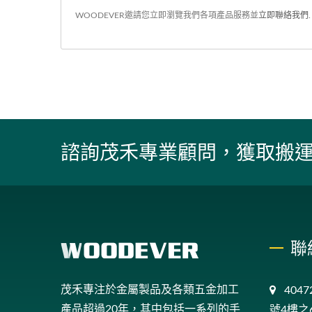
選擇，憑借其出色的減震性能和地面
WOODEVER邀請您立即瀏覽我們各項產品服務並
立即聯絡我們
.
抓握力，保障了貨物運輸的平穩性，
且能適應各種工作環境。手柄採用符
合人體工程學的高品質金屬鐵製作，
配有凹形握把，有效減輕長時間操作
時的手部疲勞。
諮詢茂禾專業顧問，獲取搬
聯
茂禾專注於金屬製品及各類五金加工
404
產品超過20年，其中包括一系列的手
號4樓之