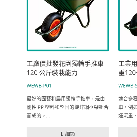
200公斤工業鐵製手推車 HL-P
鐵製
工廠價批發花園獨輪手推車
工業
120 公斤裝載能力
重12
WEWB-P01
WEWB-S
最好的園藝和農用獨輪手推車，是由
適合多
剛性 PP 塑料和堅固的鍍鋅鋼框架組合
車，例
而成的。...
運沉重
塊。...
細節