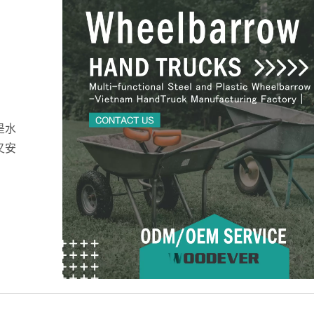
是水
又安