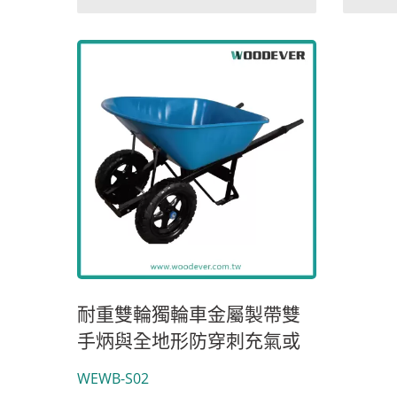
耐重雙輪獨輪車金屬製帶雙
手炳與全地形防穿刺充氣或
PU輪胎批發(250公)
WEWB-S02