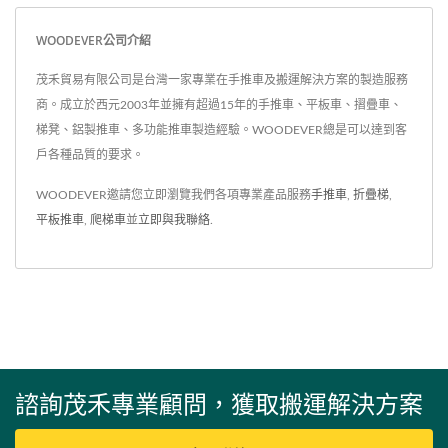
WOODEVER公司介紹
茂禾貿易有限公司是台灣一家專業在手推車及搬運解決方案的製造服務
商。成立於西元2003年並擁有超過15年的手推車、平板車、摺疊車、
梯凳、鋁製推車、多功能推車製造經驗。WOODEVER總是可以達到客
戶各種品質的要求。
WOODEVER邀請您立即瀏覽我們各項專業產品服務
手推車
,
折疊梯
,
平板推車
,
爬梯車
並
立即與我聯絡
.
諮詢茂禾專業顧問，獲取搬運解決方案