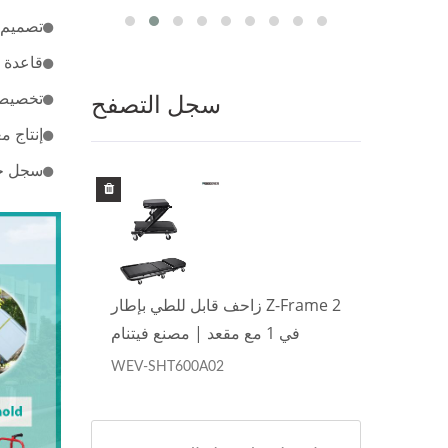
تصميم مري
قاعدة 
سجل التصفح
تخصيص OEM/ODM: هيكل الإطار، اللون، العلامة التجارية
إنتاج م
سجل حا
Z-Frame
زاحف قابل للطي بإطار Z-Frame 2
في 1 مع مقعد | مصنع فيتنام
WEV-SHT600A02
WEV-