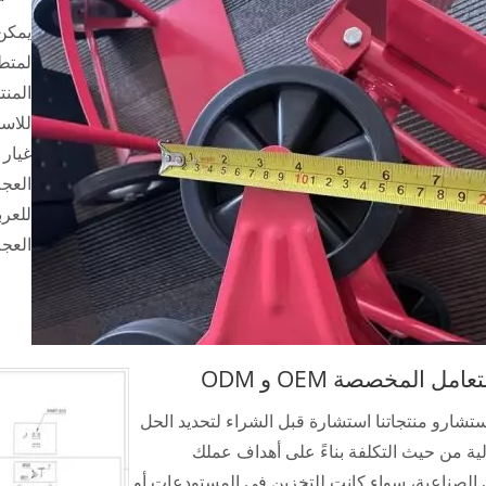
يمكن 
لمتطل
المنت
غيار 
العج
للعرب
العجل
امل المخصصة OEM و ODM
شارو منتجاتنا استشارة قبل الشراء لتحديد الحل
لية من حيث التكلفة بناءً على أهداف عملك
 الصناعية، سواء كانت للتخزين في المستودعات أو