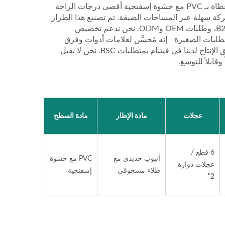
أنابيب فولاذية مطلية بالبودرة، يوفر قوة فائقة ومقاومة للصدأ. توفر الوسادة المغطاة بـ PVC مع حشوة إسفنجية أقصى درجات الراحة
الطويلة، بينما تضمن العجلات الدوارة الستة بقطر 2 بوصة حركة سهلة عبر المساحات الضيقة. تم تصنيع هذا الطراز
في مصنع WOODEVER في فيتنام، وهو مصمم خصيصًا لطلبات البيع بالجملة B2B، وطلبات OEM وODM. نحن ندعم تخصيص
لطلبات الصغيرة - إنه مُحسَّن لعلامات أدوات وفرق
الشراء الصناعية التي تبحث عن مورد موثوق وقابل للتوسع في فيتنام. تفي مرافق الإنتاج لدينا في فيتنام بمتطلبات BSC. نحن لا نقبل
ابلاً للتوسع.
عجلات
مادة الإطار
مادة السطح
 من
مورد لعربة اليد المصنوعة من
عرب
الصلب بحجم كبير (تحمل 75
الفولاذ الخفيف (تحميل 60 كجم) -
الوض
6 قطع /
أنبوب حديدي مع
مورد محترف لعربات اليد
PVC مع حشوة
عجلات دوارة
طلاء مسحوقي
إسفنجية
OEMODM تخصيص عربات اليد.
2"
مورد محترف لعربات اليد
OEMODM تخصيص عربات اليد