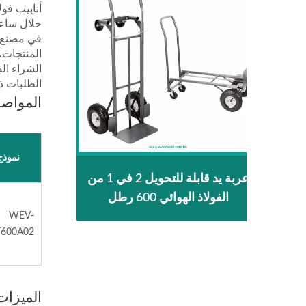
المنتجات، 
الطلبات ذا
المواص
نموذج
صلب
عربة يد قابلة للتحويل 2 في 1 من
عربة ي
600 رطل قابلة للتحويل 2 في 1 |
الفولاذ الهوائي 600 رطل
لاء
WEV-
600A02
الميزات