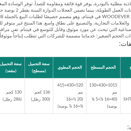
خلال ساعات العمل 
والعلامات التجارية، والتصنيع على نطاق واسع. هذا المنتج غير متوفر ل
ت الحجم الصغير؛ خدماتنا مصممة للشركات التي تتطلب إنتاجاً موثوقاً وق
فات:
سعة التحميل
سعة التحميل
الحجم المسطح
الحجم المطوي
(مسطح)
(مقعد)
دوية قابلة للطي مع سلالم
صانع عربة يد قابلة للطي
من الصلب.
520×430×415
1015×430×130
مم
مم
136 كجم
كجم).
130 كجم
SHT
(40×16 ⅞×5 ⅛
(20 ½×16
(300 رطل)
(286 رطل)
بوصة)
¾×16 ⅞ بوصة)
: