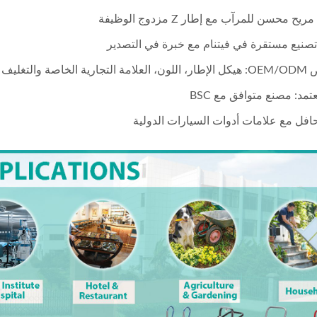
ح محسن للمرآب مع إطار Z مزدوج الوظيفة
تصنيع مستقرة في فيتنام مع خبرة في التصدير
 الخاصة والتغليف
عتمد: مصنع متوافق مع BSC
فل مع علامات أدوات السيارات الدولية
زاحف قابل للطي بإطار Z-Frame 2
زاحف قابل للطي بإطار 2
في 1 مع مقعد | مصنع فيتنام
في 1 مع مقعد | مصنع فيتنام
SHT600A02
WEV-SHT600A02