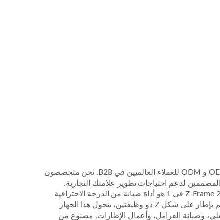
كشركة مصنعة موثوقة في فيتنام ومورد فيتنام، تدعم WOODEVER خدمات OEM و ODM للعملاء العالميين في B2B. نحن متخصصون
لمصممين لدعم احتياجات تطوير علامتك التجارية.
مصمم لمحترفي إصلاح السيارات & ماركات الأدوات. مقعد الزحف القابل للطي Z-Frame 2 في 1 هو أداة صيانة من الدرجة الاحترافية
مصممة لتلبية احتياجات علامات إصلاح السيارات وموزعي معدات المرآب. مصمم بإطار على شكل Z ذو وظيفتين، يتحول هذا الجهاز
ي، وصيانة الفرامل، وأعمال الإطارات. مصنوع من