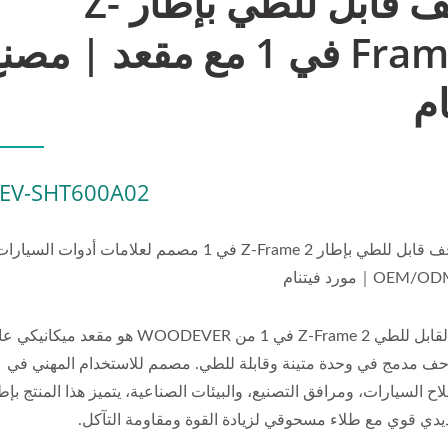
زاحف قابل للطي بإطار Z-
Frame 2 في 1 مع مقعد | مصن
ام
EV-SHT600A02
مقعد زاحف قابل للطي بإطار Z-Frame 2 في 1 مصمم لعلامات أدوات السيار
الزاحف القابل للطي Z-Frame 2 في 1 من WOODEVER هو مقعد ميكان
زاحف مدمج في وحدة متينة وقابلة للطي. مصمم للاستخدام المهني في
 السيارات، ومرافق التصنيع، والبيئات الصناعية، يتميز هذا المنتج بإط
ديدي قوي مع طلاء مسحوقي لزيادة القوة ومقاومة التآكل.