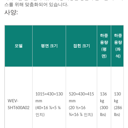
스를 위해 맞춤화되어 있습니다.
사양:
하중
하중
용량
용량
모델
평면 크기
접힌 크기
(평
(좌
면)
석)
1015×430×130
520×430×415
136
130
WEV-
mm
mm
kg
kg
SHT600A02
(40×16 ⅞×5 ⅛
(20 ½×16
(300
(286
인치)
¾×16 ⅞ 인치)
lbs)
lbs)