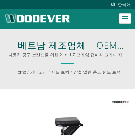
한국어
베트남 제조업체 | OEM
ODM 크리퍼 시트 | 중량 설
자동차 공구 브랜드를 위한 2-in-1 Z-프레임 접이식 크리퍼 좌석
｜OEM/ODM 생산｜베트남 공급업체 | 산업용 접이식 카트 공
계 | BSC 인증 공급업체 |
급업체
Home
/
카테고리
/
핸드 트럭
/
강철 일반 용도 핸드 트럭
WOODEVER: 강철 및 알루미
늄 사다리와 카트의 궁극적
인 공급처