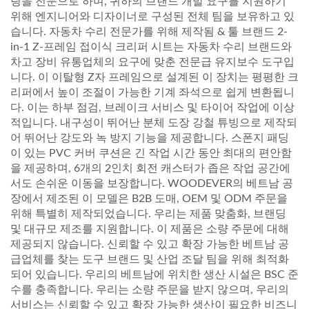
링을 전문으로 하며, 귀하의 브랜드 개발 요구를 지원하기
위해 엔지니어와 디자이너로 구성된 전체 팀을 보유하고 있
습니다. 자동차 수리 전문가를 위해 제작됨 & 툴 브랜드 2-
in-1 Z-프레임 접이식 크리퍼 시트는 자동차 수리 브랜드와
차고 장비 유통업체의 요구에 맞춘 전문급 유지보수 도구입
니다. 이 이탈형 Z자 프레임으로 설계된 이 장치는 평평한 크
리퍼에서 높이 조절이 가능한 기계 좌석으로 쉽게 변환됩니
다. 이는 하부 점검, 브레이크 서비스 및 타이어 작업에 이상
적입니다. 내구성이 뛰어난 분체 도장 강철 튜빙으로 제작되
어 뛰어난 강도와 녹 방지 기능을 제공합니다. 스폰지 패딩
이 있는 PVC 커버 쿠션은 긴 작업 시간 동안 최대의 편안함
을 제공하며, 6개의 2인치 회전 캐스터가 좁은 작업 공간에
서도 손쉬운 이동을 보장합니다. WOODEVER의 베트남 공
장에서 제조된 이 모델은 B2B 도매, OEM 및 ODM 주문을
위해 특별히 제작되었습니다. 우리는 제품 맞춤화, 브랜딩
및 대규모 제조를 지원합니다. 이 제품은 소량 주문에 대해
제공되지 않습니다. 신뢰할 수 있고 확장 가능한 베트남 공
급업체를 찾는 도구 브랜드 및 산업 조달 팀을 위해 최적화
되어 있습니다. 우리의 베트남에 위치한 생산 시설은 BSC 준
수를 충족합니다. 우리는 소량 주문을 받지 않으며, 우리의
서비스는 신뢰할 수 있고 확장 가능한 생산이 필요한 비즈니