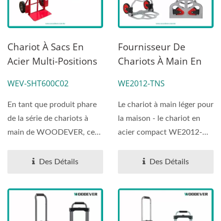
Chariot À Sacs En
Fournisseur De
Acier Multi-Positions
Chariots À Main En
Avec Pneus Anti-
Acier Léger (charge
WEV-SHT600C02
WE2012-TNS
Crevaison
60 KG) - Fournisseur
Professionnel De
En tant que produit phare
Le chariot à main léger pour
Chariots À Main
de la série de chariots à
la maison - le chariot en
OEM/ODM,
main de WOODEVER, ce
acier compact WE2012-
Personnalisez Votre
chariot à main...
TNS - est capable...
Chariot À Main.
Des Détails
Des Détails
Fournisseur
Professionnel De
Chariots À Main
OEM/ODM,