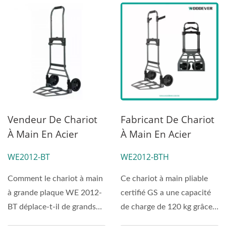
Vendeur De Chariot
Fabricant De Chariot
À Main En Acier
À Main En Acier
Compact Avec
Pliable Portable À
WE2012-BT
WE2012-BTH
Grande Plaque De
Double Poignée
Pied (charge 120 Kg).
(Charge 120 Kg) -
Comment le chariot à main
Ce chariot à main pliable
Fournisseur De
à grande plaque WE 2012-
certifié GS a une capacité
Chariots À Main
BT déplace-t-il de grands
de charge de 120 kg grâce à
OEMODM,
meubles et des
son matériau...