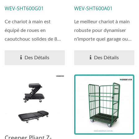
Pneumatique 2-En-1
De 600 Lbs |
WEV-SHT600G01
WEV-SHT600A01
De 600 Lbs | Service
Fabricant D'usine.
Client Fournisseur De
Ce chariot à main est
Le meilleur chariot à main
Chariots À Main
équipé de roues en
robuste pour dynamiser
caoutchouc solides de 8
n'importe quel garage ou
pouces et d'une plaque...
entrepôt avec...
Des Détails
Des Détails
Creeper Pliant Z-