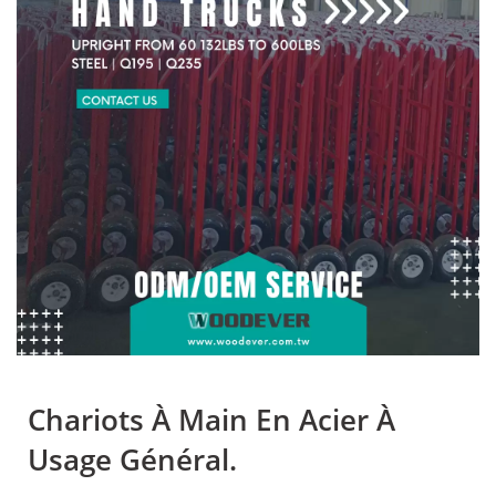
L'équipement De
Manutention Durable Et
Polyvalent De WOODEVER
Chariots À Main En Acier À
Usage Général.