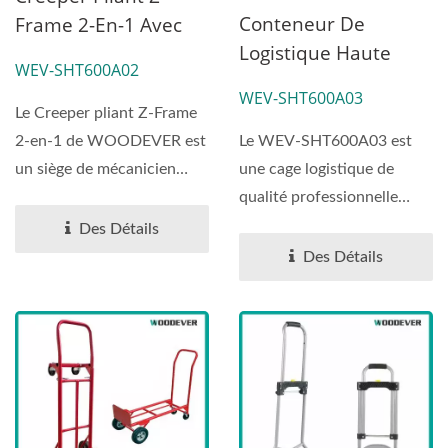
Conteneur De
Frame 2-En-1 Avec
Logistique Haute
Siège | Fabricant
WEV-SHT600A02
Performance | WEV-
Vietnamien
WEV-SHT600A03
SHT600A03|Fabrican
Le Creeper pliant Z-Frame
T De L'usine Du
Le WEV-SHT600A03 est
2-en-1 de WOODEVER est
Vietnam
une cage logistique de
un siège de mécanicien
qualité professionnelle
haute performance...
conçue pour des
Des Détails
opérations...
Des Détails