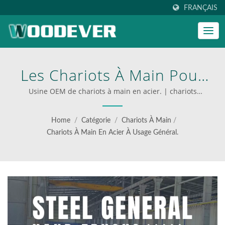
FRANÇAIS
Les Chariots À Main Pour
Usage Général Sont Des
Usine OEM de chariots à main en acier. | chariots
multifonctions pour une logistique efficace
Chariots En Acier Verticaux
Home
/
Catégorie
/
Chariots À Main
/
Qui Sont Normalement
Chariots À Main En Acier À Usage Général.
Utilisés Dans Les
Entrepôts, Les Usines De
Fabrication Et Les Services
De Livraison. | Découvrez