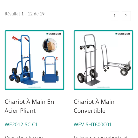
Résultat 1 - 12 de 19
1
2
Chariot À Main En
Chariot À Main
Acier Pliant
Convertible
Télescopique Pour
Pneumatique En
WE2012-SC-C1
WEV-SHT600C01
Escaliers Avec Patins.
Acier De 600lbs 2-En-
1
Vous cherchez un
Le lève-charge robuste et