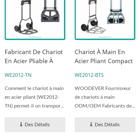
Personnalisez Votre
Chariot À Main.
Fabricant De Chariot
Chariot À Main En
En Acier Pliable À
Acier Pliant Compact
Grande Plaque
À Deux Roues
WE2012-TN
WE2012-BTS
(charge 75 Kg).
(capacité De 100 Kg)
| Fabricants De
Comment le chariot à main
WOODEVER Fournisseur
Chariots À Main
en acier pliant (WE2012-
de chariots à main
Service Client
TN) permet-il un transport
ODM/OEM Fabricants de
sans effort ? Le chariot...
chariots à main Service
client...
Des Détails
Des Détails