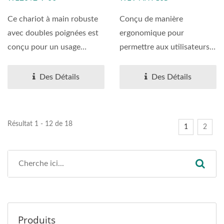
Roues Pneumatiques
Avec Extension De
Fournisseur De
Nez, Capacité De
Ce chariot à main robuste
Conçu de manière
Chariot À Main
Chargement De 770
avec doubles poignées est
ergonomique pour
Lbs.
conçu pour un usage
permettre aux utilisateurs
industriel professionnel,...
de passer d'un chariot à
main...
Des Détails
Des Détails
Résultat 1 - 12 de 18
1
2
Produits