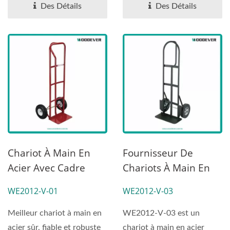
Des Détails
Des Détails
Chariot À Main En
Fournisseur De
Acier Avec Cadre
Chariots À Main En
Soudé Durable Et
Acier Avec Roues En
WE2012-V-01
WE2012-V-03
Poignée En Boucle
Caoutchouc Solides
(Charge 270 Kg)
Et Lourdes (charge
Meilleur chariot à main en
WE2012-V-03 est un
360 Kg).
acier sûr, fiable et robuste
chariot à main en acier