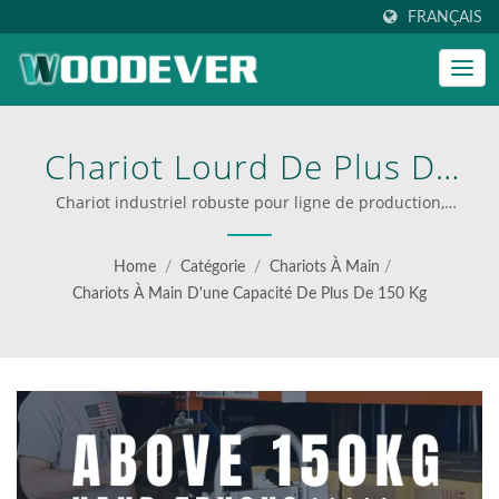
FRANÇAIS
Chariot Lourd De Plus De
150 Kg, Créant Un
Chariot industriel robuste pour ligne de production,
livraison logistique et chantier. | chariots multifonctions
Environnement De Travail
pour une logistique efficace
Home
/
Catégorie
/
Chariots À Main
/
Sûr Et Efficace. |
Chariots À Main D'une Capacité De Plus De 150 Kg
Découvrez L'équipement
De Manutention Durable
Et Polyvalent De
WOODEVER