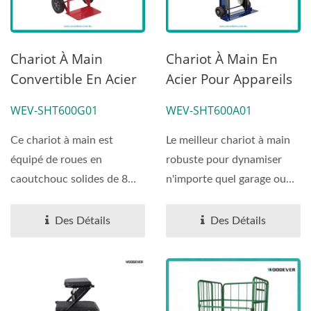
Chariot À Main
Chariot À Main En
Convertible En Acier
Acier Pour Appareils
Pneumatique 2-En-1
De 600 Lbs |
WEV-SHT600G01
WEV-SHT600A01
De 600 Lbs | Service
Fabricant D'usine.
Client Fournisseur De
Ce chariot à main est
Le meilleur chariot à main
Chariots À Main
équipé de roues en
robuste pour dynamiser
caoutchouc solides de 8
n'importe quel garage ou
pouces et d'une plaque...
entrepôt avec...
Des Détails
Des Détails