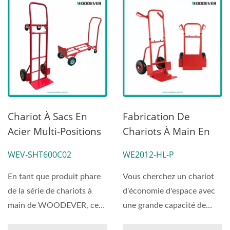
Chariot À Sacs En
Fabrication De
Acier Multi-Positions
Chariots À Main En
Avec Pneus Anti-
Acier Industriel
WEV-SHT600C02
WE2012-HL-P
Crevaison
Soudé (Charge 200
Kg)
En tant que produit phare
Vous cherchez un chariot
de la série de chariots à
d'économie d'espace avec
main de WOODEVER, ce
une grande capacité de
chariot à main...
chargement ? Voici...