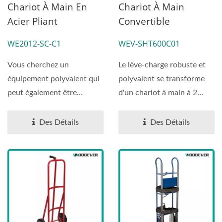
Chariot À Main En
Chariot À Main
Acier Pliant
Convertible
Télescopique Pour
Pneumatique En
WE2012-SC-C1
WEV-SHT600C01
Escaliers Avec Patins.
Acier De 600lbs 2-En-
1
Vous cherchez un
Le lève-charge robuste et
équipement polyvalent qui
polyvalent se transforme
peut également être
d'un chariot à main à 2
facilement rangé ? Ce
roues en un chariot...
chariot...
Des Détails
Des Détails