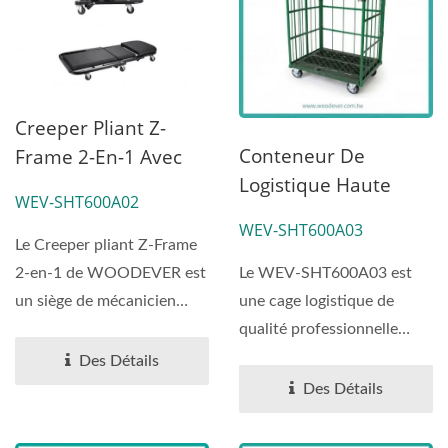
Creeper Pliant Z-
Conteneur De
Frame 2-En-1 Avec
Logistique Haute
Siège | Fabricant
WEV-SHT600A02
Performance | WEV-
Vietnamien
WEV-SHT600A03
SHT600A03|Fabrican
Le Creeper pliant Z-Frame
T De L'usine Du
Le WEV-SHT600A03 est
2-en-1 de WOODEVER est
Vietnam
une cage logistique de
un siège de mécanicien
qualité professionnelle
haute performance...
conçue pour des
Des Détails
opérations...
Des Détails