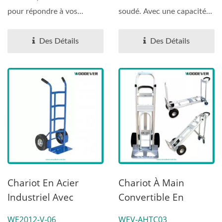
pour répondre à vos
soudé. Avec une capacité
besoins de transport...
de charge de 360 kg grâce...
Des Détails
Des Détails
Chariot En Acier
Chariot À Main
Industriel Avec
Convertible En
Double Poignée Et
Aluminium 3 En 1
WE2012-V-06
WEV-AHTC03