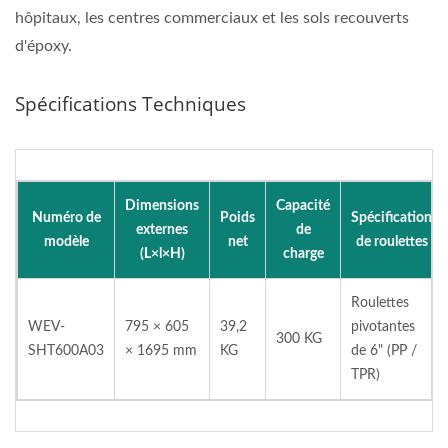
hôpitaux, les centres commerciaux et les sols recouverts
d'époxy.
Spécifications Techniques
Dimensions
Capacité
Numéro de
Poids
Spécification
externes
de
modèle
net
de roulettes
(L×l×H)
charge
Roulettes
WEV-
795 × 605
39,2
pivotantes
300 KG
SHT600A03
× 1695 mm
KG
de 6" (PP /
TPR)