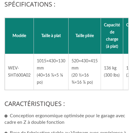
SPÉCIFICATIONS :
Capacité
Cap
de
Modèle
Taille à plat
Taille pliée
charge
ch
(à plat)
(s
1015×430×130
520×430×415
WEV-
mm
mm
136 kg
130
SHT600A02
(40×16 ⅞×5 ⅛
(20 ½×16
(300 lbs)
(28
po)
¾×16 ⅞ po)
CARACTÉRISTIQUES :
Conception ergonomique optimisée pour le garage avec
cadre en Z à double fonction