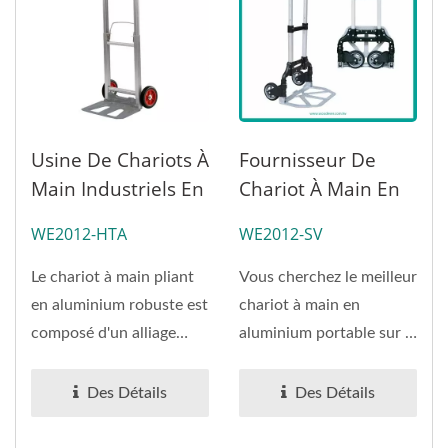
Usine De Chariots À
Fournisseur De
Main Industriels En
Chariot À Main En
Aluminium (Charge
Aluminium Pliable
WE2012-HTA
WE2012-SV
120 Kg)
(Charge 75 Kg)
Le chariot à main pliant
Vous cherchez le meilleur
en aluminium robuste est
chariot à main en
composé d'un alliage
aluminium portable sur le
d'aluminium de qualité...
marché ? Ne cherchez...
Des Détails
Des Détails