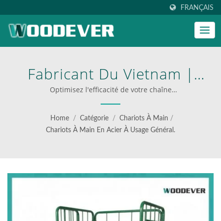
FRANÇAIS
Fabricant Du Vietnam |
Siège Creeper OEM ODM |
Optimisez l'efficacité de votre chaîne
d'approvisionnement avec une fiabilité de qualité
Conception Robuste |
industrielle.｜Production OEM/ODM｜Fournisseur du
Home
/
Catégorie
/
Chariots À Main
/
Vietnam | Fournisseur de chariots pliants industriels
Fournisseur Certifié BSC |
Chariots À Main En Acier À Usage Général.
WOODEVER: Votre Source
Ultime Pour Des Échelles
Et Des Chariots En Acier Et
En Aluminium