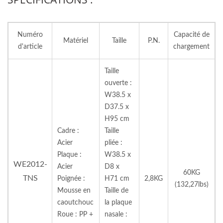
Numéro
Capacité de
Matériel
Taille
P.N.
d'article
chargement
Taille
ouverte :
W38.5 x
D37.5 x
H95 cm
Cadre :
Taille
Acier
pliée :
Plaque :
W38.5 x
WE2012-
Acier
D8 x
60KG
TNS
Poignée :
H71 cm
2,8KG
(132,27lbs)
Mousse en
Taille de
caoutchouc
la plaque
Roue : PP +
nasale :