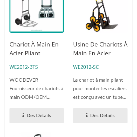
Chariot À Main En
Usine De Chariots À
Acier Pliant
Main En Acier
Compact À Deux
Pliables À Double
WE2012-BTS
WE2012-SC
Roues (capacité De
Poignée (charge
100 Kg) |
120 Kg).
WOODEVER
Le chariot à main pliant
Fabricants De
Fournisseur de chariots à
pour monter les escaliers
Chariots À Main
main ODM/OEM
est conçu avec un tube
Service Client
Fabricants de chariots à
en acier de haute...
main Service client...
Des Détails
Des Détails