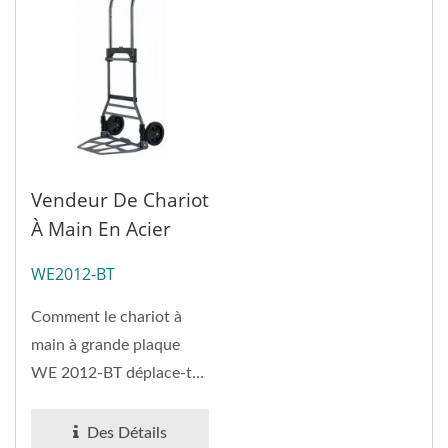
Vendeur De Chariot
À Main En Acier
Compact Avec
WE2012-BT
Grande Plaque De
Pied (charge 120
Comment le chariot à
Kg).
main à grande plaque
WE 2012-BT déplace-t-il
de grands meubles et des
équipements...
Des Détails