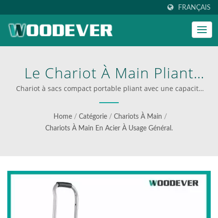
FRANÇAIS
Le Chariot À Main Pliant
En Acier Est Produit
Chariot à sacs compact portable pliant avec une capacité
de 132 lbs et deux roues solides. Fournisseur
Conformément À Toutes
professionnel de chariots à main OEM/ODM,
Home
/
Catégorie
/
Chariots À Main
/
personnalisez votre chariot à main. | Fournisseur de
Les Normes Du Certificat
Chariots À Main En Acier À Usage Général.
chariots pliants industriels
TUV / GS. | WOODEVER:
Votre Source Ultime Pour
Des Échelles Et Des
Chariots En Acier Et En