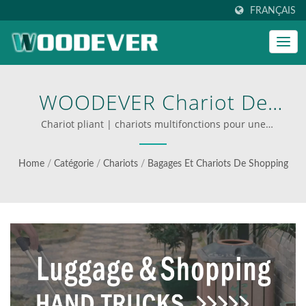
FRANÇAIS
WOODEVER Chariot De
Courses Pliant, Diable À
Chariot pliant | chariots multifonctions pour une
logistique efficace
Main, Chariot À Bagages,
Home
/
Catégorie
/
Chariots
/
Bagages Et Chariots De Shopping
Chariot De Voyage, Chariot
De Camping Offre Un
Service Global B2B De
Qualité En Un Seul
Endroit, Les Usines De