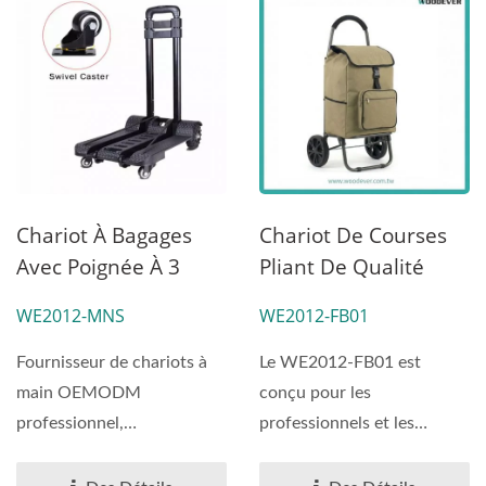
Chariot À Bagages
Chariot De Courses
Avec Poignée À 3
Pliant De Qualité
Niveaux Et Roulettes
Industrielle À Haute
WE2012-MNS
WE2012-FB01
Pivotantes (charge
Capacité, Chariot
50 Kg). Fournisseur
Utilitaire
Fournisseur de chariots à
Le WE2012-FB01 est
De Chariots À Main
Multifonctionnel,
main OEMODM
conçu pour les
OEMODM
Boîte De Rangement,
professionnel,
professionnels et les
Professionnel,
Chariot De Courses
personnaliser chariot à
utilisateurs à domicile qui
main.
exigent...