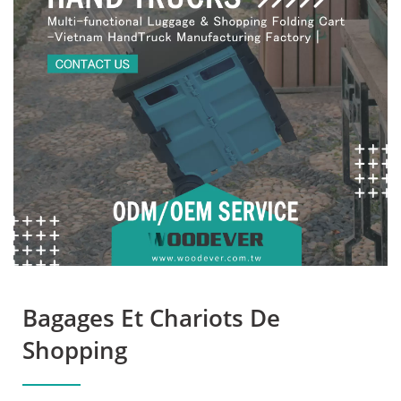
Diables À Main Sont
Situées Au Vietnam Et En
Chine, Peuvent Offrir Des
Services OEM Et ODM
Hautement Flexibles,
Adaptés Aux Cadeaux
D'entreprise Mondiaux Ou
À Un Usage Quotidien À La
Maison. | Découvrez
Bagages Et Chariots De
L'équipement De
Shopping
Manutention Durable Et