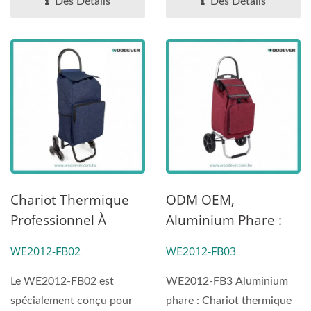
Personnaliser Chariot
Portable.
Des Détails
Des Détails
À Main.
Chariot Thermique
ODM OEM,
Professionnel À
Aluminium Phare :
Escalade De
Chariot Thermique
WE2012-FB02
WE2012-FB03
42L|Chariot De
Léger Et
Shopping Portable
Réfléchissant De 46L
Le WE2012-FB02 est
WE2012-FB3 Aluminium
| Chariot De Courses
spécialement conçu pour
phare : Chariot thermique