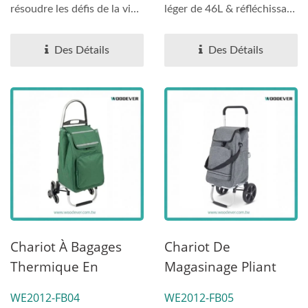
Portable Avec
résoudre les défis de la vie
léger de 46L & réfléchissant
Escalade D'escaliers.
urbaine et des
pour la sécurité. Précision...
environnements...
Des Détails
Des Détails
Chariot À Bagages
Chariot De
Thermique En
Magasinage Pliant
Aluminium De
Multifonctionnel,
WE2012-FB04
WE2012-FB05
Qualité Supérieure
Boîte De Rangement