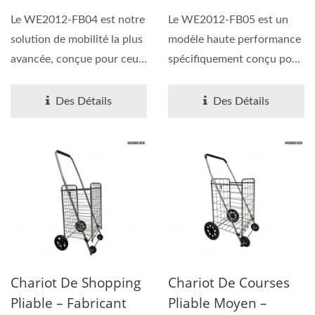
Pour Monter Les
Rétractable Et
Le WE2012-FB04 est notre
Le WE2012-FB05 est un
Escaliers.
Pliable, Chariot
solution de mobilité la plus
modèle haute performance
Thermique Portable
avancée, conçue pour ceux
spécifiquement conçu pour
Avec Roues Pour
qui refusent...
la chaîne
Monter Les Escaliers
d'approvisionnement...
Des Détails
Des Détails
Et Roues Rotatives À
364°, Fournisseur
Personnalisé
Chariot De Shopping
Chariot De Courses
Pliable – Fabricant
Pliable Moyen –