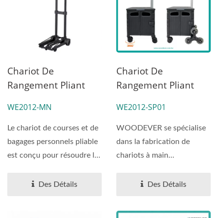
Chariot De
Chariot De
Rangement Pliant
Rangement Pliant
Léger Avec Roues À
Multifonctionnel
WE2012-MN
WE2012-SP01
Haute Charge,
OEM ODM Avec
Grossiste Tout-En-
Roues Pour Monter
Le chariot de courses et de
WOODEVER se spécialise
Un.
Les Escaliers Et
bagages personnels pliable
dans la fabrication de
Roues Rotatives À
est conçu pour résoudre les
chariots à main
360°, Fournisseur
problèmes...
professionnels. Ce
Personnalisé.
chariot...
Des Détails
Des Détails