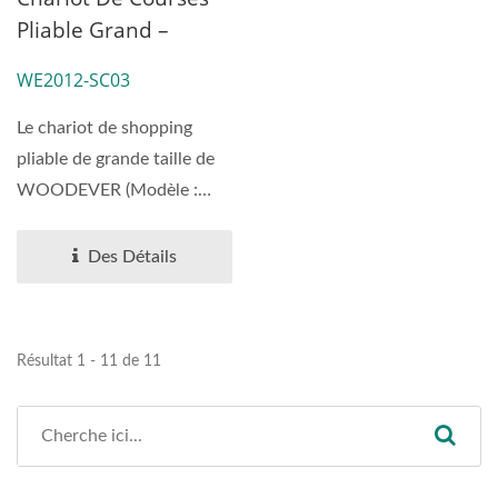
Pliable Grand –
Professionnel De
Fabricant OEM/ODM
Chariots À Main
WE2012-SC03
Au Vietnam Pour
OEM/ODM
Production En Masse
Personnalisez Le
Le chariot de shopping
Chariot À Main
pliable de grande taille de
WOODEVER (Modèle :
WE2012-SC03) est conçu...
Des Détails
Résultat 1 - 11 de 11