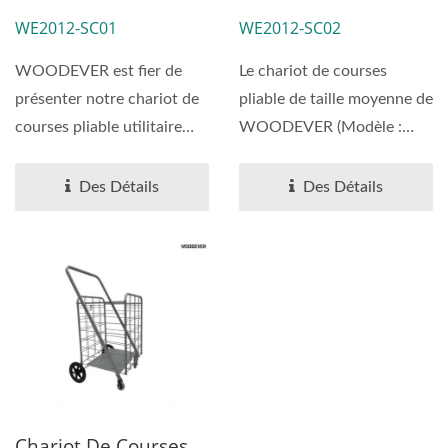
OEM/ODM
Fabricant OEM/ODM
WE2012-SC01
WE2012-SC02
Vietnamien Pour La
Au Vietnam Pour La
Production De Masse
Production De Masse
WOODEVER est fier de
Le chariot de courses
- Fournisseur
présenter notre chariot de
pliable de taille moyenne de
Professionnel De
courses pliable utilitaire
WOODEVER (Modèle :
Chariots À Main
[OEM][ODM], disponible...
WE2012-SC02) est une
OEM/ODM
solution...
Des Détails
Des Détails
Personnalisez Le
Chariot À Main.
Fournisseur
Professionnel De
Chariots À Main
OEM/ODM
Personnalisez Le
Chariot À Main
Chariot De Courses
Fournisseur