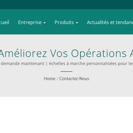
cueil
Entreprise
Produits
Actualités et tenda
Améliorez Vos Opérations A
hariots De Plateforme Pro
 demande maintenant | échelles à marche personnalisées pour les
WOODEVER
Home
/
Contactez-Nous