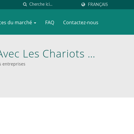
FRANÇAIS
nces du marché
FAQ
Contactez-nous
vec Les Chariots À
fessionnels De
 entreprises