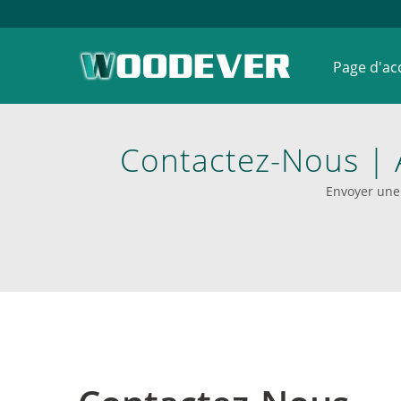
Page d'ac
Contactez-Nous | 
Main Et Les C
Envoyer une