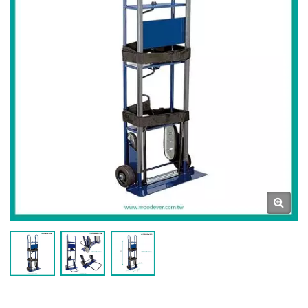
Des Échelles Et Des
Chariots En Acier Et En
Aluminium