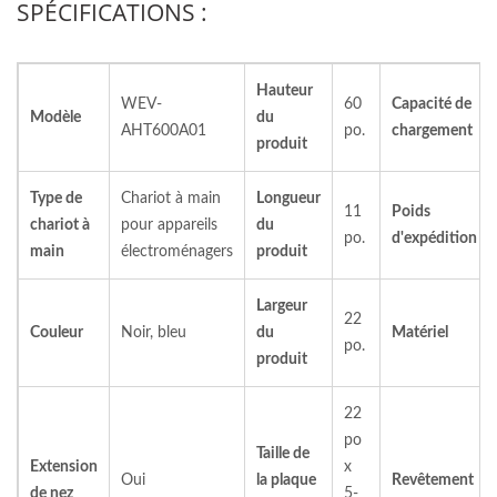
SPÉCIFICATIONS :
Hauteur
WEV-
60
Capacité de
Modèle
du
AHT600A01
po.
chargement
produit
Type de
Chariot à main
Longueur
11
Poids
chariot à
pour appareils
du
po.
d'expédition
main
électroménagers
produit
Largeur
22
Couleur
Noir, bleu
du
Matériel
po.
produit
22
po
Taille de
Extension
x
Oui
la plaque
Revêtement
de nez
5-