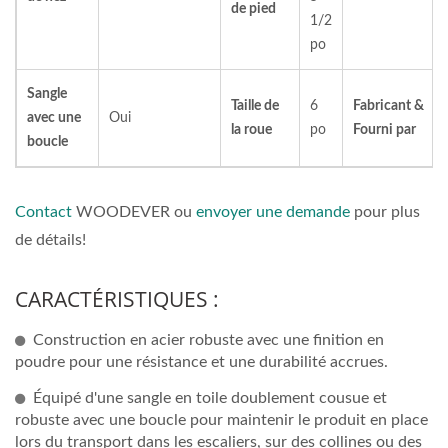
de pied
1/2
po
Sangle
Taille de
6
Fabricant &
avec une
Oui
la roue
po
Fourni par
boucle
Contact
WOODEVER ou
envoyer une demande
pour plus
de détails!
CARACTÉRISTIQUES :
Construction en acier robuste avec une finition en
poudre pour une résistance et une durabilité accrues.
Équipé d'une sangle en toile doublement cousue et
robuste avec une boucle pour maintenir le produit en place
lors du transport dans les escaliers, sur des collines ou des