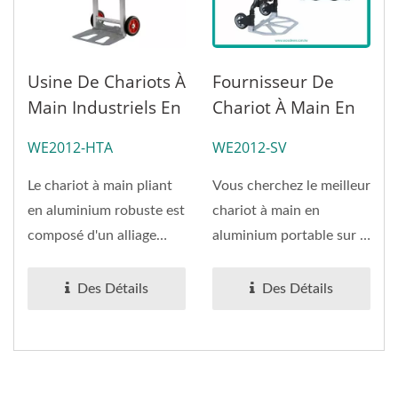
Usine De Chariots À
Fournisseur De
Main Industriels En
Chariot À Main En
Aluminium (Charge
Aluminium Pliable
WE2012-HTA
WE2012-SV
120 Kg)
(Charge 75 Kg)
Le chariot à main pliant
Vous cherchez le meilleur
en aluminium robuste est
chariot à main en
composé d'un alliage
aluminium portable sur le
d'aluminium de qualité...
marché ? Ne cherchez...
Des Détails
Des Détails