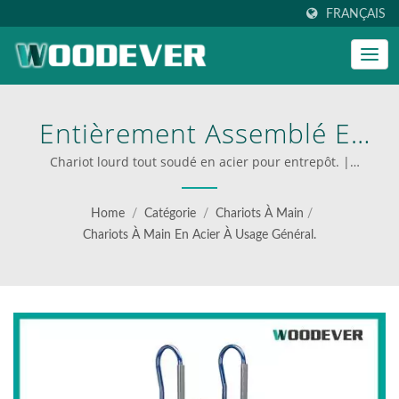
FRANÇAIS
Entièrement Assemblé Et
Fabriqué En Acier Durable,
Chariot lourd tout soudé en acier pour entrepôt. |
Fournisseur de chariots pliants industriels
Ce Chariot Industriel Pour
Home
/
Catégorie
/
Chariots À Main
/
Appareils Peut Maîtriser
Chariots À Main En Acier À Usage Général.
L'escalade D'escaliers Et
Les Travaux De Transport
Lourd. | WOODEVER:
Votre Source Ultime Pour