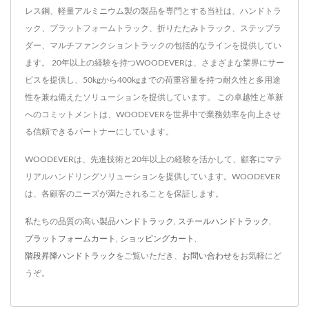
レス鋼、軽量アルミニウム製の製品を専門とする当社は、ハンドトラ
ック、プラットフォームトラック、折りたたみトラック、ステップラ
ダー、マルチファンクショントラックの包括的なラインを提供してい
ます。 20年以上の経験を持つWOODEVERは、さまざまな業界にサー
ビスを提供し、50kgから400kgまでの荷重容量を持つ耐久性と多用途
性を兼ね備えたソリューションを提供しています。 この卓越性と革新
へのコミットメントは、WOODEVERを世界中で業務効率を向上させ
る信頼できるパートナーにしています。
WOODEVERは、先進技術と20年以上の経験を活かして、顧客にマテ
リアルハンドリングソリューションを提供しています。WOODEVER
は、各顧客のニーズが満たされることを保証します。
私たちの品質の高い製品
ハンドトラック
,
スチールハンドトラック
,
プラットフォームカート
,
ショッピングカート
,
階段昇降ハンドトラック
をご覧いただき、
お問い合わせ
をお気軽にど
うぞ。