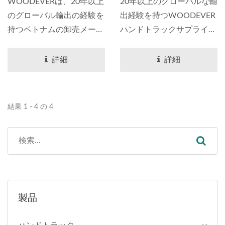
ヤ（250 Kg積載）付き
たはPUタイヤ卸売
WOODEVERは、20年以上
20年以上のグローバルな輸
PPトレイ
（250 Kg）
のグローバル輸出の経験を
出経験を持つWOODEVER
持つベトナムの卸売メーカ
ハンドトラックサプライヤ
ーとして、高品質で包括的
ーは、ベトナムの製造卸売
なシングルホイールの手押
業界に特化しており、高品
詳細
詳細
し車を提供することに尽力
質でコスト効果の高い産業
しています。...
用および園芸用の手押し車
のためのプロフェッショナ
結果 1 - 4 の 4
ルなワンストップカスタマ
イズサービスを提供してい
ます。...
製品