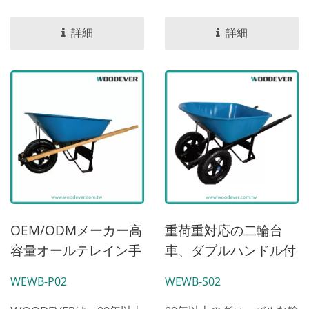
押し車です。プラスチック
ど、さまざまな用途に最適
トレイは高い基準で作られ
な契約者用の手押し車で
詳細
詳細
ており、最大120kgの重量
す。...
と90リットルの容量に耐え
ることができます。この手
押し車は、16インチの空気
入りタイヤを備えていま
す。トレッドパターンは、
地面や木々の排水のための
重要な面積を作り出しま
す。強力なバランス接着性
を保持し、不均一な表面で
OEM/ODMメーカー高
重荷重対応の二輪台
の滑りを防ぎます。
容量オールテレイン手
車、ダブルハンドル付
押し車|無垢材ハンド
き、全地形用パンク防
WEWB-P02
WEWB-S02
ルと空気入りゴムタイ
止インフレータブルま