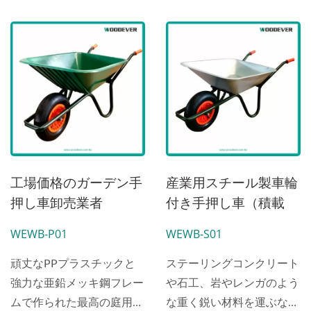
工場価格のガーデン手
産業用スチール製車輪
押し車卸売業者
付き手押し車（積載
（120kg積載）
120kg）
WEWB-P01
WEWB-S01
頑丈なPPプラスチックと
ステーリングコンクリート
強力な亜鉛メッキ鋼フレー
や石工、岩やレンガのよう
ムで作られた最高の庭用手
な重く鋭い材料を運ぶな