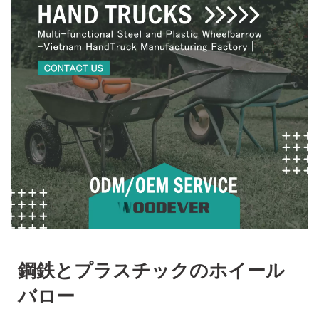
び建設現場の物流用途に適
したカスタマイズ可能な
OEMおよびODMサービス
の高い柔軟性を備えていま
す。 | WOODEVERの耐久
性と多用途性に優れたマテ
リアルハンドリング機器を
発見する
鋼鉄とプラスチックのホイール
バロー