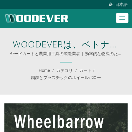
日本語
WOODEVERは、ベトナム
と中国の製造工場に特化し
ヤードカートと農業用工具の製造業者 | 効率的な物流のため
の多機能カート
た手押し車であり、世界の
Home
/
カテゴリ
/
カート
/
B2Bトロリー、ハンドトラ
鋼鉄とプラスチックのホイールバロー
ック、ハードウェア、産業
用ガーデンバイヤーに高品
質の手押し車を提供してい
ます。一般的な家庭用およ