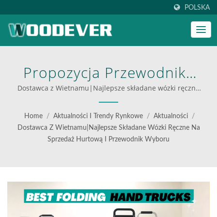
POLSKA
Propozycja Przewodnika
Do Wyboru Najlepszego
Dostawca z Wietnamu|Najlepsze składane wózki ręczne
na sprzedaż hurtową i przewodnik wyboru | najlepsze
Metalowego Składane
wózki składane do logistyki
Home
/
Aktualności I Trendy Rynkowe
/
Aktualności
/
Wózka Od Eksperta W
Dostawca Z Wietnamu|Najlepsze Składane Wózki Ręczne Na
Sprzedaż Hurtową I Przewodnik Wyboru
Produkcji. | Innowacyjne
Rozwiązania W Zakresie
Transportu Materiałów Od
WOODEVER—Stworzone,