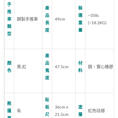
手
產
裝
推
品
運
~35lb.
車
鋼製手推車
49cm
長
重
(~18.2KG)
類
度
量
型
產
顏
品
材
黑,紅
47.5cm
鋼，實心橡膠
色
寬
料
度
趾
敞
板
36cm x
塗
篷
有
紅色琺瑯
尺
21.5cm
層