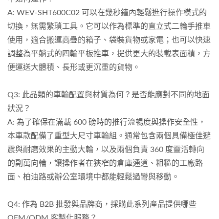
A: WEV-SHT600C02 可以在幾秒鐘內輕鬆進行操作模式的
切換，無需繁瑣工具。它可以作為標準的直立式二輪手推車
使用，適合搬運高疊的箱子、袋裝貨物或家電；也可以快速
調整為平躺式的四輪平板推車，提供更大的裝載表面積，方
便運送大體積、長形或更沉重的貨物。
Q3: 此品類的車輪配置與材質為何？是否能應對不同的地面
狀況？
A: 為了確保在滿載 600 磅時的推行流暢度與操作安全性，
本車款配備了重型大尺寸車輪組。通常包含兩個具備極佳避
震與耐磨效果的主動大輪，以及兩個負責 360 度靈活轉向
的副萬向輪，讓操作者在狹窄的倉庫通道、粗糙的工廠路
面、柏油路或辦公室環境中都能輕鬆過彎與移動。
Q4: 作為 B2B 批發與品牌商，採購此系列產品提供哪些
OEM/ODM 客製化服務？