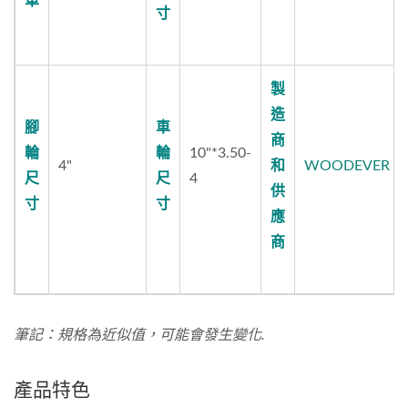
車
寸
製
造
腳
車
商
輪
輪
10"*3.50-
4"
和
WOODEVER
尺
尺
4
供
寸
寸
應
商
筆記：
規格為近似值，可能會發生變化.
產品特色