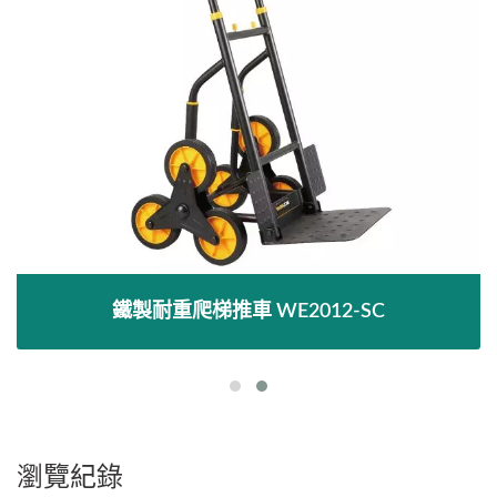
鐵製耐重爬梯推車 WE2012-SC
瀏覽紀錄