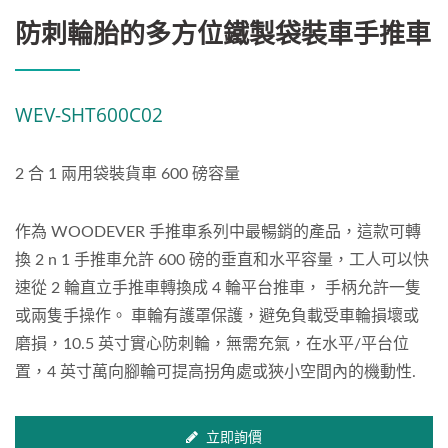
防刺輪胎的多方位鐵製袋裝車手推車
WEV-SHT600C02
2 合 1 兩用袋裝貨車 600 磅容量
作為 WOODEVER 手推車系列中最暢銷的產品，這款可轉
換 2 n 1 手推車允許 600 磅的垂直和水平容量，工人可以快
速從 2 輪直立手推車轉換成 4 輪平台推車， 手柄允許一隻
或兩隻手操作。 車輪有護罩保護，避免負載受車輪損壞或
磨損，10.5 英寸實心防刺輪，無需充氣，在水平/平台位
置，4 英寸萬向腳輪可提高拐角處或狹小空間內的機動性.
立即詢價