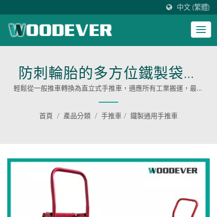
中文 (繁體)
防刺輪胎的多方位鐵製袋裝
車手推車
輕鬆從一般推車轉換為直立式手推車，適應所有工業搬運，最大
工作負載高達 600 磅。
首頁
/
產品分類
/
手推車
/
鐵製通用手推車