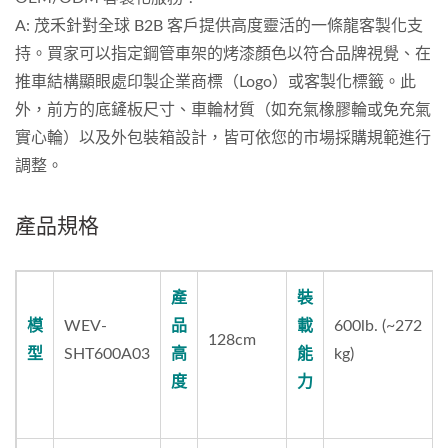
A: 茂禾針對全球 B2B 客戶提供高度靈活的一條龍客製化支
持。買家可以指定鋼管車架的烤漆顏色以符合品牌視覺、在
推車結構顯眼處印製企業商標（Logo）或客製化標籤。此
外，前方的底鏟板尺寸、車輪材質（如充氣橡膠輪或免充氣
實心輪）以及外包裝箱設計，皆可依您的市場採購規範進行
調整。
產品規格
產
裝
模
WEV-
品
載
600lb. (~272
128cm
型
SHT600A03
高
能
kg)
度
力