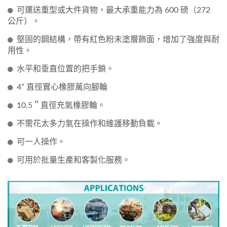
可運送重型或大件貨物，最大承重能力為 600 磅（272
公斤）。
堅固的鋼結構，帶有紅色粉末塗層飾面，增加了強度與耐
用性。
水平和垂直位置的把手鎖。
4” 直徑實心橡膠萬向腳輪
10.5＂直徑充氣橡膠輪。
不需花太多力氣在操作和維護移動負載。
可一人操作。
可用於批量生產和客製化服務。