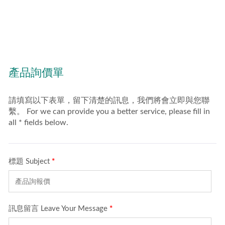
常不同，因為鐵管強度勝
過鋁管，可承受更高荷
重。推車主要為家務使
用、商業甚至工業用途。
因此，我們主要客戶全球
的工作場所用品的批發與
零售商、DIY設備的商
家、水電器材供應商、大
型賣場與跨境商務等等。
全系列手推車可部分客製
生產或是在我們場內提供
完整的OEM服務。經驗
豐富的研發團隊將負責開
發理想、客製化的商品以
贏得全球客戶的滿意。