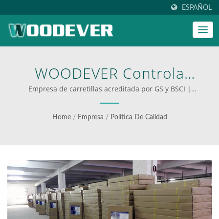
ESPAÑOL
WOODEVER Controla
Estrictamente Cada Paso
Empresa de carretillas acreditada por GS y BSCI |
escaleras de paso personalizadas para negocios
Del Proceso De
Home
/
Empresa
/
Política De Calidad
Producción De Carretillas
Y La Garantía De Calidad. |
Mejore Sus Operaciones
Con Los Carritos De Mano
Y Plataformas