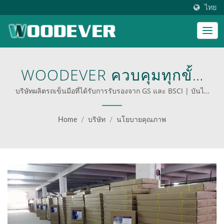
ไทย
WOODEVER ควบคุมทุกขั้น
ตอนของกระบวนการผลิตรถ
บริษัทผลิตรถเข็นมือที่ได้รับการรับรองจาก GS และ BSCI | บันได
ขั้นตอนที่กำหนดเองสำหรับธุรกิจ
เข็นมือและการประกัน
Home
/
บริษัท
/
นโยบายคุณภาพ
คุณภาพอย่างเคร่งครัด. |
เพิ่มประสิทธิภาพการดำเนิน
งานของคุณด้วยรถเข็นมือ
และรถเข็นแพลตฟอร์มมือ
อาชีพจาก WOODEVER