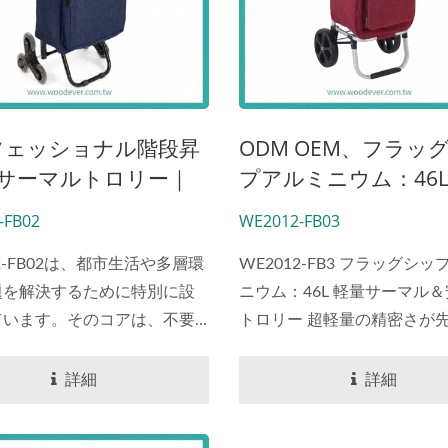
フェッショナル階段昇
ODM OEM、フラッ
Lサーマルトロリー｜
プアルミニウム：46
タブルショッピングカ
サーマル＆安全反射
-FB02
WE2012-FB03
ー | 階段昇降可能な
スポータブルショッ
12-FB02は、都市生活や多層環
WE2012-FB3 フラッグシ
題を解決するために特別に設
カート
ニウム：46L 軽量サーマル
ています。そのコアは、不要
トロリー 超軽量の精密さが
を持たずに卓越した安定性を
安全性と出会い、究極のショ
ために設計された直径16mm
グ体験を提供します。 WE20
詳細
詳細
鋼フレームです。このモデル
FB03は、重量と耐久性が最
ライトは、先進的な三段階階
プレミアム市場向けに設計さ