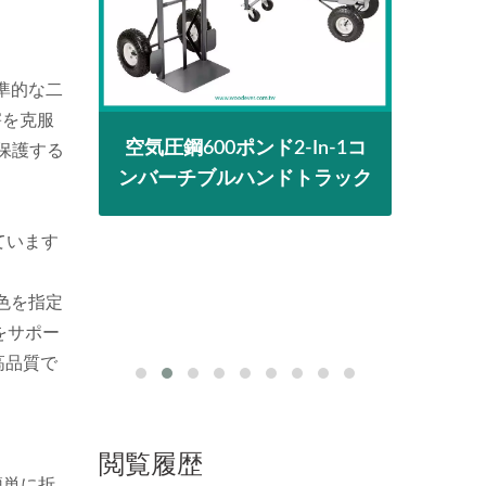
準的な二
害を克服
ル折り
空気圧鋼600ポンド2-In-1コ
2-
保護する
ク階段
ンバーチブルハンドトラック
換ハ
ック。
ラッ
ています
色を指定
をサポー
高品質で
閲覧履歴
簡単に折