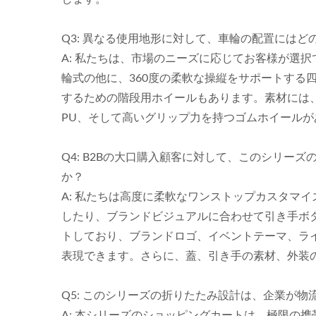
Q3: 異なる使用地形に対して、車輪の配置には
A: 私たちは、市場のニーズに応じてお客様が選
輪式の他に、360度の柔軟な操縦をサポートする
トロリ
軽量スチールハンドトラック
大プ
するための階段用ホイールもあります。素材には、
付き
サプライヤー（60KG積載）-
ル
PU、そして高いグリップ力を持つゴムホイールが
プロフェッショナル
OEMODMハンドトラックサ
Q4: B2Bの大口購入顧客に対して、このシリー
プライヤーがカスタマイズし
か？
たハンドトラック。
A: 私たちは高度に柔軟なワンストップカスタマ
したり、ブランドビジュアルに合わせて引き手ボ
トしており、ブランドロゴ、イベントテーマ、ライ
表現できます。さらに、蓋、引き手の素材、外装
Q5: このシリーズの折りたたみ設計は、企業が
A: 本シリーズのショッピングカートは、極限の