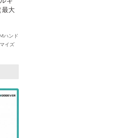
ベルキ
（最大
ッショ
ドトラ
スタマ
DMハンド
マイズ