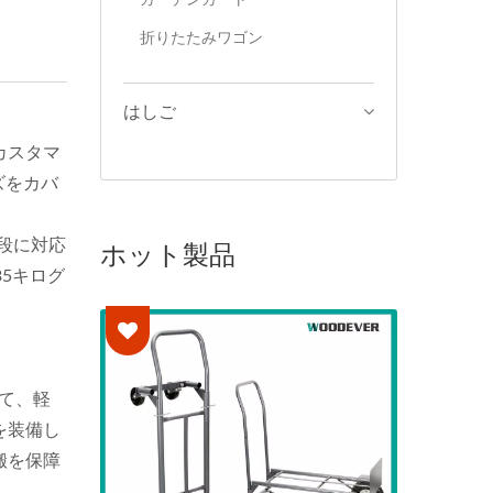
折りたたみワゴン
はしご
カスタマ
ズをカバ
ホット製品
段に対応
5キログ
。
せて、軽
を装備し
搬を保障