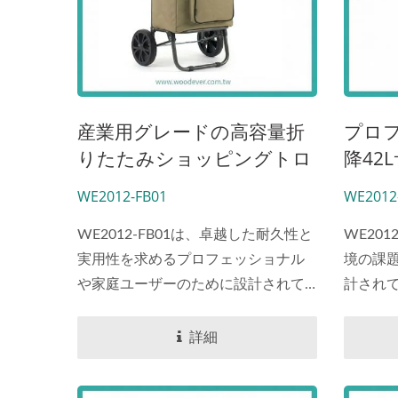
産業用グレードの高容量折
プロ
りたたみショッピングトロ
降42
リー多機能ユーティリティ
ポー
WE2012-FB01
WE2012
折りたたみトロリー収納ボ
ート
ックスポータブルショッピ
WE2012-FB01は、卓越した耐久性と
WE20
ングカート|ポータブルシ
実用性を求めるプロフェッショナル
境の課
や家庭ユーザーのために設計されて
計され
ョッピングカート
います。...
な重量
提供する
詳細
の炭素
のハイ