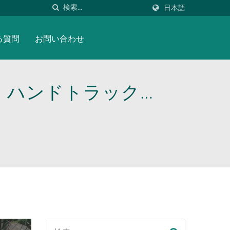
日本語
る質問
お問い合わせ
ー ハンドトラック、
リーは、質の高いグ
ます。ハンドトラック
スタマイズOEMお
業ギフトや家庭の日
久性と多用途性に優れ