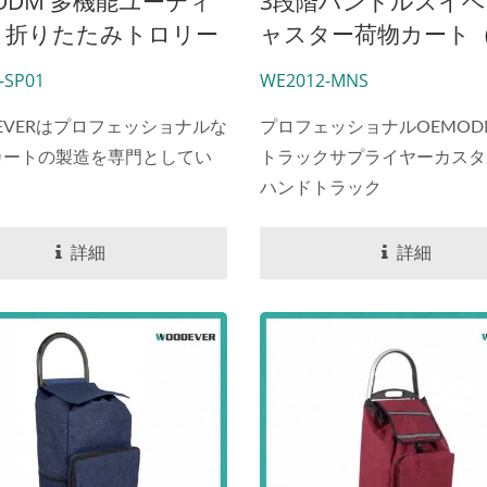
 ODM 多機能ユーティ
3段階ハンドルスイ
ィ折りたたみトロリー
ャスター荷物カート
ボックス、階段昇降車
50kg積載）プロフェ
-SP01
WE2012-MNS
60°回転車輪付きのポ
ナルOEMODMハン
ブルショッピングカー
ックサプライヤーカ
EVERはプロフェッショナルな
プロフェッショナルOEMO
カスタムサプライヤ
カートの製造を専門としてい
イズハンドトラック
トラックサプライヤーカスタ
ハンドトラック
詳細
詳細