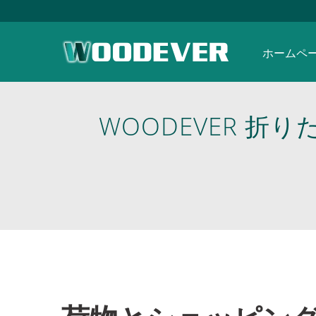
ホームペ
WOODEVER 
荷物カート、旅行
ローバルB2Bワン
工場はベトナムと
よびODMサービ
常使用に適していま