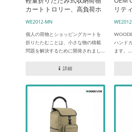
軽量折りたたみ式収納荷物
OEM
カートトロリー、高負荷ホ
リテ
イール付きのワンストップ
収納
WE2012-MN
WE2012
卸売業者
輪と3
ータ
個人の荷物とショッピングカートを
WOOD
折りたたむことは、小さな物の積載
トの
ハンド
問題を解決するために開発されまし
ます。...
ー。
た。...
詳細