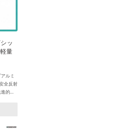
グシッ
L軽量
トロリ
ボック
ピング
ップアルミ
＆安全反射
先進的な
ッピン
12-
も重要な
れた当