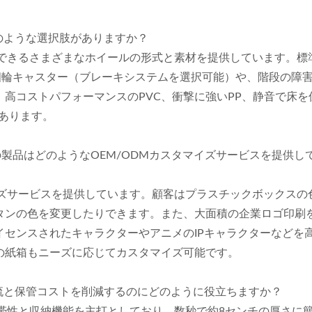
どのような選択肢がありますか？
択できるさまざまなホイールの形式と素材を提供しています。標
四輪キャスター（ブレーキシステムを選択可能）や、階段の障
レート折りたたみスチー
スキッド付きのスチー
高コストパフォーマンスのPVC、衝撃に強いPP、静音で床を
ハンドトラックメーカー
たたみ式テレスコピッ
あります。
（75kgの荷重）。
クライマーハンドトラ
ズの製品はどのようなOEM/ODMカスタマイズサービスを提供し
イズサービスを提供しています。顧客はプラスチックボックスの
タンの色を変更したりできます。また、大面積の企業ロゴ印刷
センスされたキャラクターやアニメのIPキャラクターなどを
の紙箱もニーズに応じてカスタマイズ可能です。
物流と保管コストを削減するのにどのように役立ちますか？
携帯性と収納機能を主打としており、数秒で約8センチの厚さに