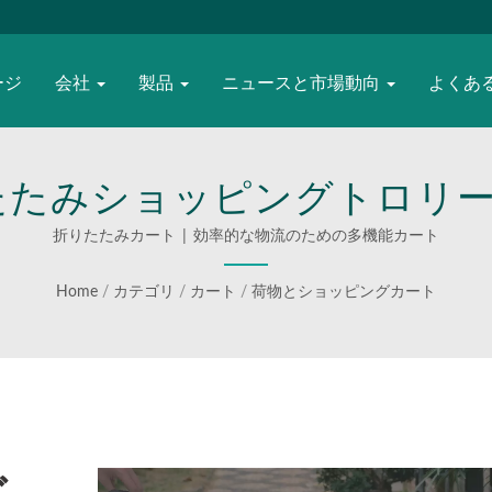
ージ
会社
製品
ニュースと市場動向
よくあ
折りたたみショッピングトロリ
トロリー、キャンピングトロ
折りたたみカート | 効率的な物流のための多機能カート
ストップサービスを提供し
Home
/
カテゴリ
/
カート
/
荷物とショッピングカート
中国にあり、高度に柔軟なカ
スが可能で、グローバルな企
す。 | WOODEVERの耐