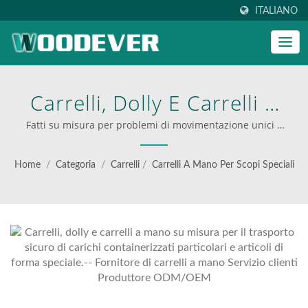
ITALIANO
Carrelli, Dolly E Carrelli A
Mano Su Misura Per Il
Fatti su misura per problemi di movimentazione unici |
fornitore di soluzioni a 1 fermata-- Fornitore di carrelli a
Trasporto Sicuro Di Carichi
mano Servizio clienti Produttore ODM/OEM | carrelli
Home
/
Categoria
/
Carrelli
/
Carrelli A Mano Per Scopi Speciali
multifunzionali per una logistica efficiente
Containerizzati Particolari
E Articoli Di Forma
Speciale.-- Fornitore Di
Carrelli A Mano Servizio
Clienti Produttore