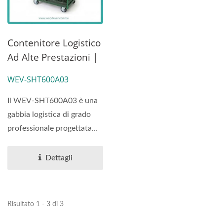
Contenitore Logistico
Ad Alte Prestazioni |
WEV-
WEV-SHT600A03
SHT600A03|Fabbrica
Del Vietnam
Il WEV-SHT600A03 è una
Produttore
gabbia logistica di grado
professionale progettata
per distribuzioni...
Dettagli
Risultato 1 - 3 di 3