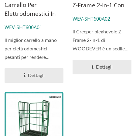
Carrello Per
Z-Frame 2-In-1 Con
Elettrodomestici In
Sedile|Produttore
WEV-SHT600A02
Acciaio Da 600 Libbre
Del Vietnam
WEV-SHT600A01
Per La Salita Delle
Il Creeper pieghevole Z-
Scale | Fabbricante
Il miglior carrello a mano
Frame 2-in-1 di
Di Fabbrica.
per elettrodomestici
WOODEVER è un sedile
pesanti per rendere
meccanico ad alte
qualsiasi garage o
prestazioni...
Dettagli
magazzino...
Dettagli