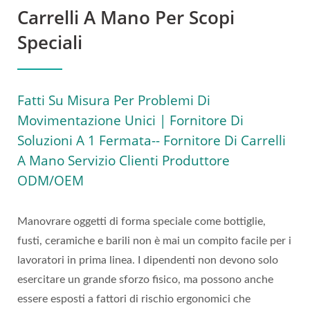
ODM/OEM | Scopri
Carrelli A Mano Per Scopi
L'attrezzatura Per La
Speciali
Movimentazione Dei
Materiali Durevole E
Fatti Su Misura Per Problemi Di
Movimentazione Unici | Fornitore Di
Versatile Di WOODEVER
Soluzioni A 1 Fermata-- Fornitore Di Carrelli
A Mano Servizio Clienti Produttore
ODM/OEM
Manovrare oggetti di forma speciale come bottiglie,
fusti, ceramiche e barili non è mai un compito facile per i
lavoratori in prima linea. I dipendenti non devono solo
esercitare un grande sforzo fisico, ma possono anche
essere esposti a fattori di rischio ergonomici che