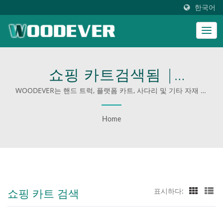
한국어
쇼핑 카트검색됨 |
WOODEVER의 전문 핸드 트
WOODEVER는 핸드 트럭, 플랫폼 카트, 사다리 및 기타 자재 취
급 장비의 제조업체이자 공급업체입니다. 우리의 제품은 주로
럭 및 플랫폼 카트로 운영을
강철, 스테인리스 스틸 또는 알루미늄으로 제작되며, 하중 용량
Home
은 50kg에서 400kg까지 다양합니다. 지난 20년 동안 우리는 다
향상시키세요.
양한 산업의 353개 유명 브랜드를 위한 원스톱 솔루션 제공업체
로 활동해왔습니다.
쇼핑 카트 검색
표시하다: