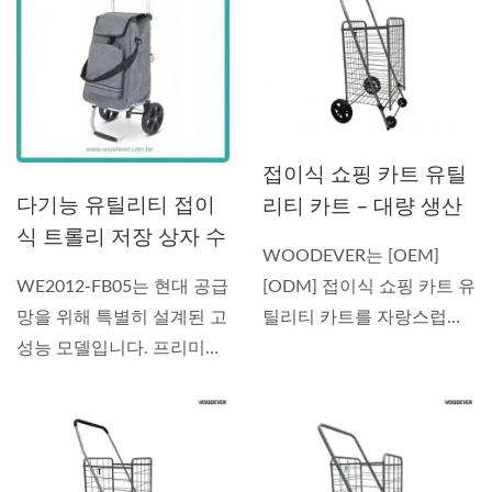
접이식 쇼핑 카트 유틸
다기능 유틸리티 접이
리티 카트 – 대량 생산
식 트롤리 저장 상자 수
을 위한 OEM/ODM 베
WOODEVER는 [OEM]
축 가능 및 접이식 열차
트남 제조업체
WE2012-FB05는 현대 공급
[ODM] 접이식 쇼핑 카트 유
트롤리 계단 오르기 바
망을 위해 특별히 설계된 고
틸리티 카트를 자랑스럽게
퀴와 364° 회전 바퀴 맞
성능 모델입니다. 프리미
선보입니다....
춤 공급업체
엄...