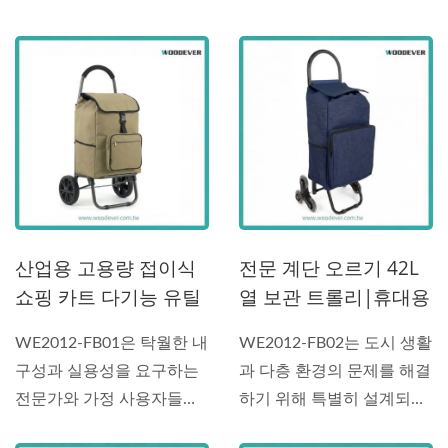
ODM 맞춤 공급업체.
산업용 고용량 접이식
전문 계단 오르기 42L
쇼핑 카트 다기능 유틸
열 보관 트롤리|휴대용
리티 접이식 카트 저장
쇼핑 카트
WE2012-FB01은 탁월한 내
WE2012-FB02는 도시 생활
상자 휴대용 쇼핑 카트
구성과 실용성을 요구하는
과 다층 환경의 문제를 해결
| 휴대용 쇼핑 카트
전문가와 가정 사용자들
하기 위해 특별히 설계되었
을...
습니다....