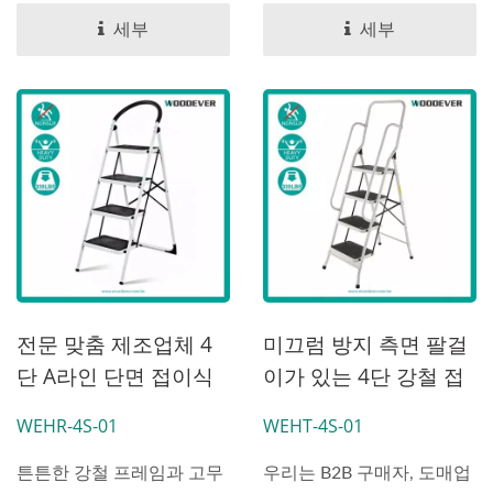
세부
세부
전문 맞춤 제조업체 4
미끄럼 방지 측면 팔걸
단 A라인 단면 접이식
이가 있는 4단 강철 접
사다리(하중 150kg)
이식 사다리 가정용 도
WEHR-4S-01
WEHT-4S-01
매 (150 Kg 적재)
튼튼한 강철 프레임과 고무
우리는 B2B 구매자, 도매업