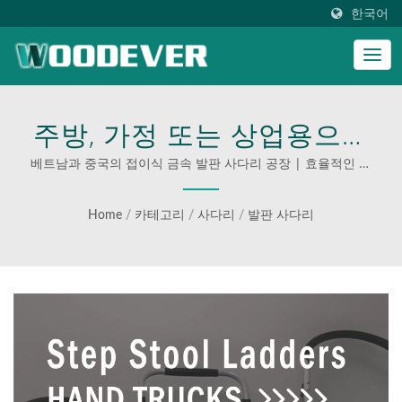
한국어
주방, 가정 또는 상업용으로
사용하기 위한 경량 및 중량
베트남과 중국의 접이식 금속 발판 사다리 공장 | 효율적인 물
류를 위한 다기능 카트
접이식 발판 사다리. |
Home
/
카테고리
/
사다리
/
발판 사다리
WOODEVER의 내구성이 뛰
어나고 다재다능한 자재 취
급 장비를 발견하세요.