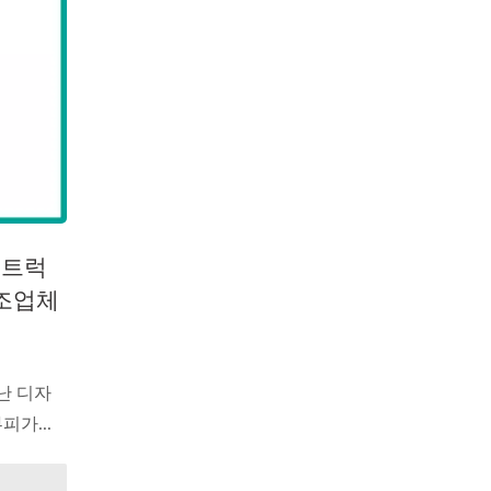
드 트럭
제조업체
난 디자
피가...