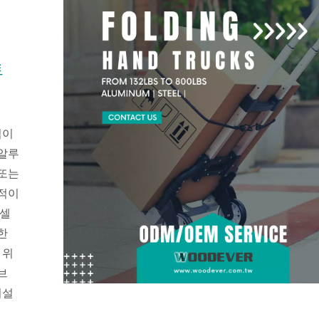
트
접이
 알루
 또는
율적이
트셀
한
 위
브
시설