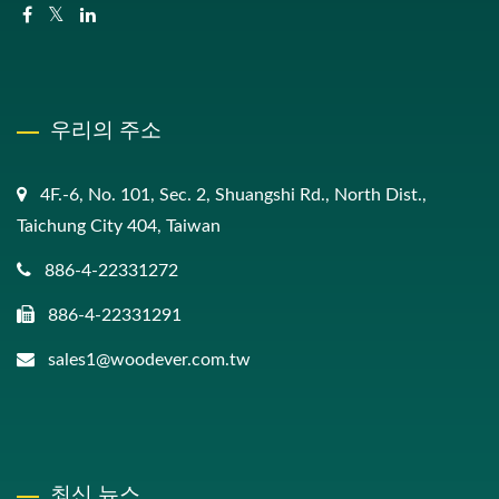
우리의 주소
4F.-6, No. 101, Sec. 2, Shuangshi Rd., North Dist.,
Taichung City 404, Taiwan
886-4-22331272
886-4-22331291
sales1@woodever.com.tw
최신 뉴스