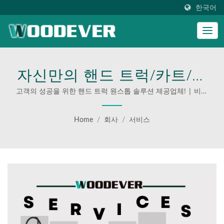
한국어
자신만의 핸드 트럭/카트/트
롤리를 만들거나 대량 구매
고객의 성공을 위한 핸드 트럭 원스톱 솔루션 제공업체! | 비즈
니스를 위한 맞춤형 사다리
하고 싶으신가요? 걱정하지
Home
/
회사
/
서비스
마세요. WOODEVER가 도와
드립니다! | WOODEVER의
전문 핸드 트럭 및 플랫폼 카
트로 귀사의 운영을 향상시
키세요.