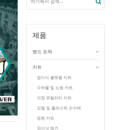
제품
핸드 트럭
카트
접이식 플랫폼 카트
수하물 및 쇼핑 카트
저장 유틸리티 카트
강철 및 플라스틱 손수레
정원 카트
접이식 왜건