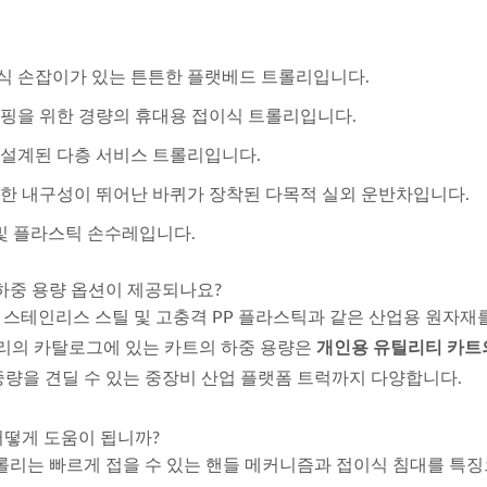
식 손잡이가 있는 튼튼한 플랫베드 트롤리입니다.
판 접이식 강철 핸드 트럭
스키드가 있는 강철 접이
쇼핑을 위한 경량의 휴대용 접이식 트롤리입니다.
제조업체 (75kg 적재)
레스코픽 계단 오르기 핸
 설계된 다층 서비스 트롤리입니다.
럭
위한 내구성이 뛰어난 바퀴가 장착된 다목적 실외 운반차입니다.
 및 플라스틱 손수레입니다.
 하중 용량 옵션이 제공되나요?
합금, 스테인리스 스틸 및 고충격 PP 플라스틱과 같은 산업용 원자재
우리의 카탈로그에 있는 카트의 하중 용량은
개인용 유틸리티 카트
중량을 견딜 수 있는 중장비 산업 플랫폼 트럭까지 다양합니다.
어떻게 도움이 됩니까?
롤리는 빠르게 접을 수 있는 핸들 메커니즘과 접이식 침대를 특징