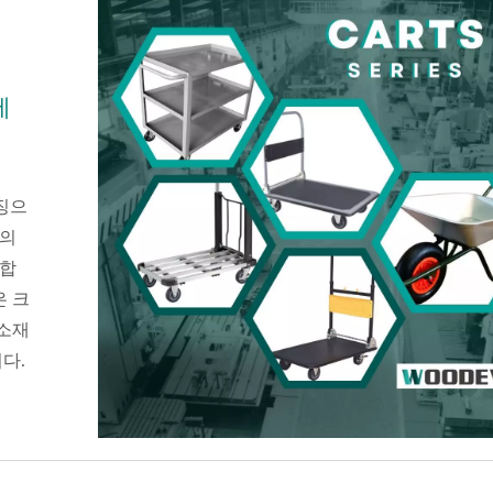
에
징으
준의
지합
은 크
 소재
다.