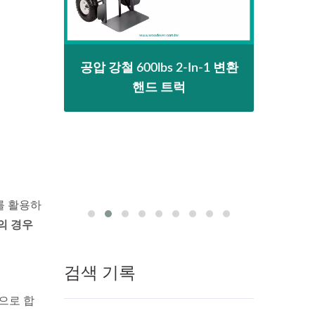
식 텔
공압 강철 600lbs 2-In-1 변환
2-I
드 트
핸드 트럭
핸드
체
를 활용하
의 경우
검색 기록
으로 합