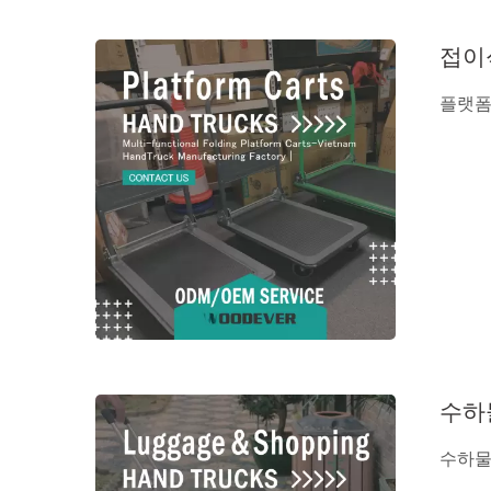
접이
플랫폼 
수하
수하물