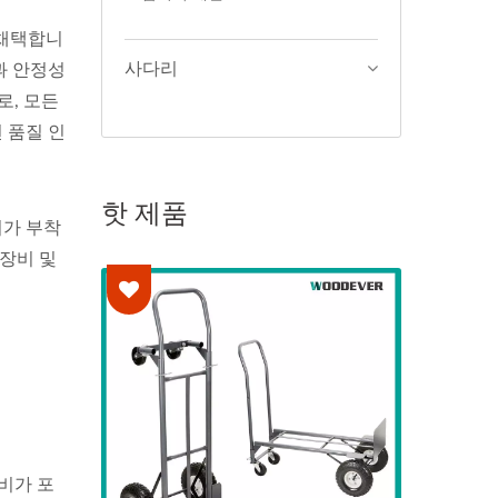
 채택합니
사다리
과 안정성
로, 모든
 품질 인
핫 제품
퀴가 부착
 장비 및
비가 포