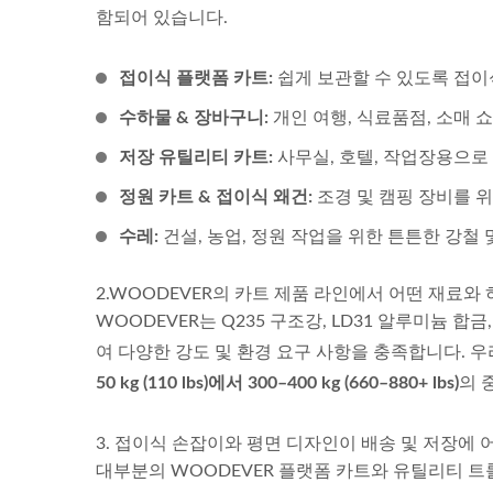
함되어 있습니다.
접이식 플랫폼 카트:
쉽게 보관할 수 있도록 접이
카트롤
경량 강철 핸드 트럭 공급업체
대형 
수하물 & 장바구니:
개인 여행, 식료품점, 소매 
어
(60 KG 적재) - 전문 OEMODM
저장 유틸리티 카트:
사무실, 호텔, 작업장용으로
핸드 트럭 공급업체 맞춤형 핸
정원 카트 & 접이식 왜건:
조경 및 캠핑 장비를 
드 트럭. 전문 OEMODM 핸드
트럭 공급업체 맞춤형 핸드 트
수레:
건설, 농업, 정원 작업을 위한 튼튼한 강철
럭.
2.WOODEVER의 카트 제품 라인에서 어떤 재료와
WOODEVER는 Q235 구조강, LD31 알루미늄 
여 다양한 강도 및 환경 요구 사항을 충족합니다. 
50 kg (110 lbs)에서 300–400 kg (660–880+ lbs)
의 
3. 접이식 손잡이와 평면 디자인이 배송 및 저장에 
대부분의 WOODEVER 플랫폼 카트와 유틸리티 트