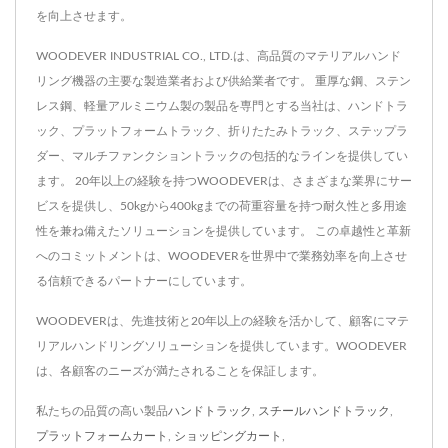
を向上させます。
WOODEVER INDUSTRIAL CO., LTD.は、高品質のマテリアルハンド
リング機器の主要な製造業者および供給業者です。 重厚な鋼、ステン
レス鋼、軽量アルミニウム製の製品を専門とする当社は、ハンドトラ
ック、プラットフォームトラック、折りたたみトラック、ステップラ
ダー、マルチファンクショントラックの包括的なラインを提供してい
ます。 20年以上の経験を持つWOODEVERは、さまざまな業界にサー
ビスを提供し、50kgから400kgまでの荷重容量を持つ耐久性と多用途
性を兼ね備えたソリューションを提供しています。 この卓越性と革新
へのコミットメントは、WOODEVERを世界中で業務効率を向上させ
る信頼できるパートナーにしています。
WOODEVERは、先進技術と20年以上の経験を活かして、顧客にマテ
リアルハンドリングソリューションを提供しています。WOODEVER
は、各顧客のニーズが満たされることを保証します。
私たちの品質の高い製品
ハンドトラック
,
スチールハンドトラック
,
プラットフォームカート
,
ショッピングカート
,