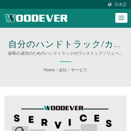
日本語
自分のハンドトラック/カー
ト/トロリーを作りたい、ま
顧客の成功のためのハンドトラックのワンストップソリューシ
ョンプロバイダー！ | ビジネス向けのカスタムステップラダ
たは大量購入したいです
ー
Home
/
会社
/
サービス
か？心配ありません。
WOODEVERが助けます！ |
WOODEVERのプロフェッ
ショナルハンドトラックと
プラットフォームカートで