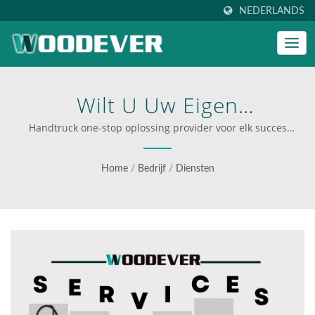
NEDERLANDS
Wilt U Uw Eigen
Handtruck/kar/ Trolley
Handtruck one-stop oplossing provider voor elk succes
van klanten! | op maat gemaakte steigers voor bedrijven
Bouwen Of In Bulk Kopen?
Home
/
Bedrijf
/
Diensten
Geen Zorgen. WOODEVER
KAN HELPEN! | Verhoog
Uw Operaties Met De
Professionele Handwagens
En Platformwagens Van