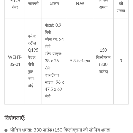
आइटम
लोडिंग
सामग्री
आकार
N.W
की
नंबर
क्षमता
संख्या
मोटाई: 0.9
मिमी
फ्रेम:
स्पेस रंग: 24
स्टील
सेमी
Q195
150
स्टेप साइज:
WEHT-
पेडल:
किलोग्राम
38 x 26
5.8किलोग्राम
3
3S-01
पीपी
(330
सेमी
फुट
पाउंड)
एक्सटेंशन
प्लग:
साइज: 96 x
पीई
47.5 x 69
सेमी
विशेषताएँ:
लोडिंग क्षमता: 330 पाउंड (150 किलोग्राम) की लोडिंग क्षमता