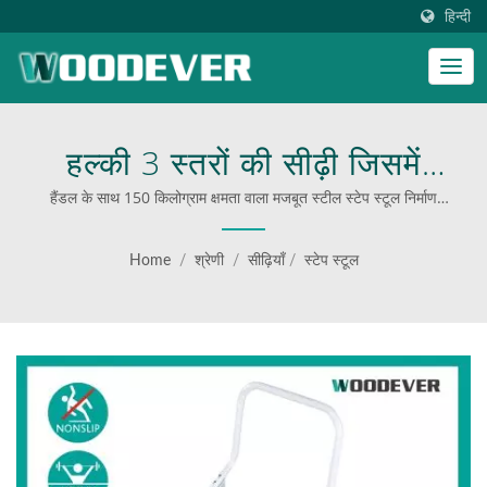
हिन्दी
हल्की 3 स्तरों की सीढ़ी जिसमें
सुरक्षा रेलिंग और मोड़ने योग्य नॉन-
हैंडल के साथ 150 किलोग्राम क्षमता वाला मजबूत स्टील स्टेप स्टूल निर्माण
कारखाना | औद्योगिक फोल्डिंग कार्ट्स आपूर्तिकर्ता
स्लिप मैट है। | WOODEVER:
Home
/
श्रेणी
/
सीढ़ियाँ
/
स्टेप स्टूल
स्टील और एल्यूमिनियम सीढ़ियों और
कार्ट्स के लिए आपका अंतिम स्रोत