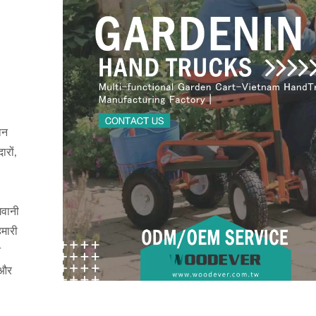
ान
ारों,
गवानी
हमारी
न
 और