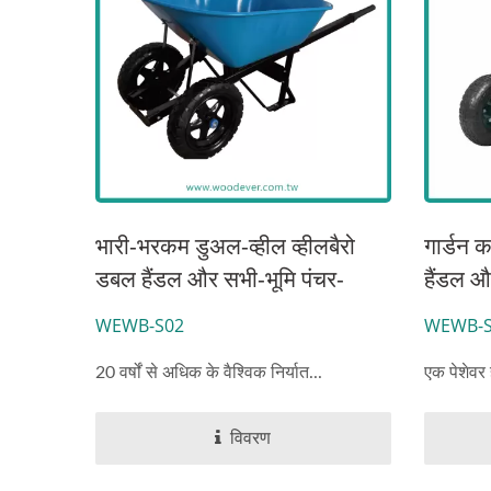
भारी-भरकम डुअल-व्हील व्हीलबैरो
गार्डन क
डबल हैंडल और सभी-भूमि पंचर-
हैंडल औ
प्रतिरोधी इन्फ्लेटेबल या पीयू टायर
के साथ
WEWB-S02
WEWB-S
थोक (250 किलोग्राम)
उपयोग 
20 वर्षों से अधिक के वैश्विक निर्यात...
एक पेशेवर 
विवरण