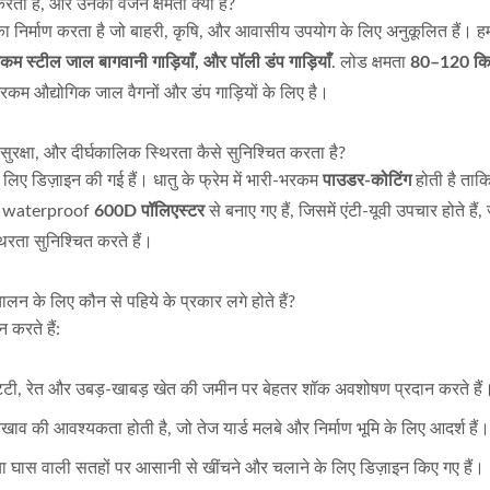
ता है, और उनकी वजन क्षमता क्या है?
निर्माण करता है जो बाहरी, कृषि, और आवासीय उपयोग के लिए अनुकूलित हैं। हम
भरकम स्टील जाल बागवानी गाड़ियाँ, और पॉली डंप गाड़ियाँ
. लोड क्षमता
80–120 किल
कम औद्योगिक जाल वैगनों और डंप गाड़ियों के लिए है।
प्लेट फोल्डेबल स्टील हैंड ट्रक
स्किड्स के साथ स्टील फोल्
्माता (75 किलोग्राम लोडिंग)।
टेलीस्कोपिंग स्टेयर क्लाइंबर है
्षा, और दीर्घकालिक स्थिरता कैसे सुनिश्चित करता है?
 डिज़ाइन की गई हैं। धातु के फ्रेम में भारी-भरकम
पाउडर-कोटिंग
होती है ताकि
्व, waterproof
600D पॉलिएस्टर
से बनाए गए हैं, जिसमें एंटी-यूवी उपचार होते हैं,
िरता सुनिश्चित करते हैं।
 के लिए कौन से पहिये के प्रकार लगे होते हैं?
 करते हैं:
ट्टी, रेत और उबड़-खाबड़ खेत की जमीन पर बेहतर शॉक अवशोषण प्रदान करते हैं
खाव की आवश्यकता होती है, जो तेज यार्ड मलबे और निर्माण भूमि के लिए आदर्श हैं।
या घास वाली सतहों पर आसानी से खींचने और चलाने के लिए डिज़ाइन किए गए हैं।