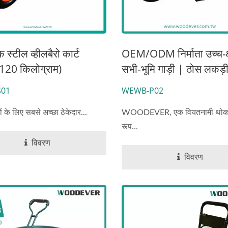
 स्टील व्हीलबैरो कार्ट
OEM/ODM निर्माता उच्च-क
 120 किलोग्राम)
सभी-भूमि गाड़ी | ठोस लकड़ी
हैंडल और वायवीय रबर टायर
01
WEWB-P02
किलोग्राम लोड) के साथ PP 
 के लिए सबसे अच्छा ठेकेदार...
WOODEVER, एक वियतनामी थोक नि
रूप...
विवरण
विवरण