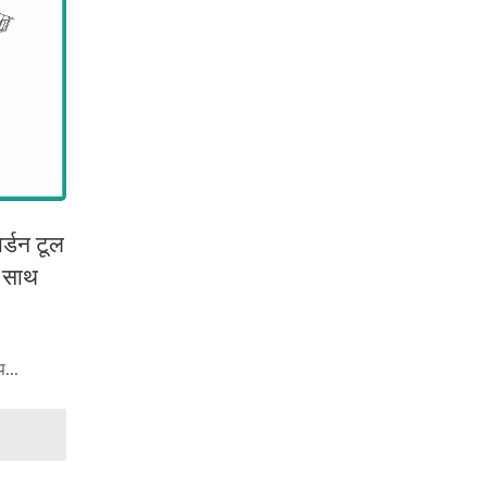
ार्डन टूल
े साथ
ार्ड के
प...