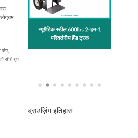
ारा
ोग्राम
डिंग
न्यूमैटिक स्टील 600lbs 2-इन-1
2-
ंड ट्रक।
परिवर्तनीय हैंड ट्रक
600l
ट्रक 
 जंग,
 जो सीधे धूप
ब्राउज़िंग इतिहास
।