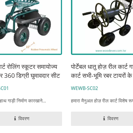
ार्ट रोलिंग स्कूटर समायोज्य
पोर्टेबल धातु होज़ रील कार्ट ग
र 360 डिग्री घुमावदार सीट
कार्ट सभी-भूमि रबर टायरों क
, इनडोर और आउटडोर
भारी शुल्क के लिए फार्म और य
C01
WEWB-SC02
के लिए।
लिए थोक आपूर्ति
हाथ गाड़ी निर्माण कारखाने...
हमारा मैनुअल होज़ रील कार्ट विशेष रू
विवरण
विवरण