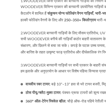
1.WOODEVER किस प्रकार की बागवानी गाड़ियों का निर्माण कर
WOODEVER विभिन्न प्रकार की बागवानी उपयोगिता गाड़ियों का 
कैटलॉग में शामिल हैं
संकुचन योग्य फोल्डिंग वैगन गाड़ियाँ, भारी-
हल्की फोल्डिंग वैगनों के लिए और
250–350+ किलोग्राम
भारी-भर
ट्रॉली
हल्का स्टील हैंड ट्रक आपूर्तिकर्ता (60
बड़ा 
KG लोडिंग) - पेशेवर OEMODM हैंड
निर
2.WOODEVER बागवानी गाड़ियों के लिए मौसम प्रतिरोध, UV सुरक
ट्रक आपूर्तिकर्ता कस्टमाइज हैंड
सभी WOODEVER बगीचे की गाड़ियाँ कठोर बाहरी वातावरण के लिए
ट्रक। पेशेवर OEMODM हैंड ट्रक
संक्षारण, और छिलने से बचा जा सके। कपड़े के घटक उच्च घनत
आपूर्तिकर्ता कस्टमाइज हैंड ट्रक।
और बारिश के तहत उत्कृष्ट फाड़ प्रतिरोध और दीर्घकालिक रंग स्थ
3.WOODEVER बागवानी गाड़ियों पर सभी प्रकार के बाहरी संचालन
हम इलाके और अनुप्रयोग के आधार पर विशेष पहिया विन्यास प्रदान
वायवीय रबर टायर:
बड़े 10"–13" हवा से भरे टायर बजरी, मि
ठोस पीयू/फ्लैट-मुक्त टायर:
पंक्चर-प्रूफ टायरों को शून्य रखर
360° ऑल-टेरेन स्विवेल व्हील:
चौड़े ऑफ-रोड पहिये रेतीली 