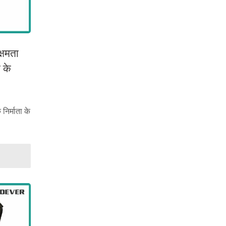
्षमता
 के
 (250
ट्रे।
र्माता के