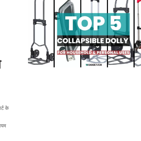
े
्ट के
नियम