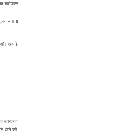
 कॉम्पैक्ट
तुलन बनाना
ै और आपके
वश्यक उपकरण
़े धोने की