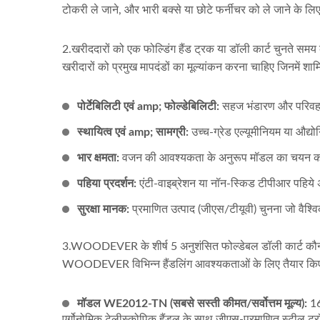
टोकरी ले जाने, और भारी बक्से या छोटे फर्नीचर को ले जाने के लिए
2.खरीददारों को एक फोल्डिंग हैंड ट्रक या डॉली कार्ट चुनते स
खरीदारों को प्रमुख मापदंडों का मूल्यांकन करना चाहिए जिनमें शामि
पोर्टेबिलिटी एवं amp; फोल्डेबिलिटी:
सहज भंडारण और परिवहन 
स्थायित्व एवं amp; सामग्री:
उच्च-ग्रेड एल्यूमीनियम या औद्
भार क्षमता:
वजन की आवश्यकता के अनुरूप मॉडल का चयन करन
पहिया प्रदर्शन:
एंटी-वाइब्रेशन या नॉन-स्किड टीपीआर पहिये अस
सुरक्षा मानक:
प्रमाणित उत्पाद (जीएस/टीयूवी) चुनना जो वैश्विक
3.WOODEVER के शीर्ष 5 अनुशंसित फोल्डेबल डॉली कार्ट कौन से ह
WOODEVER विभिन्न हैंडलिंग आवश्यकताओं के लिए तैयार किए गए
मॉडल WE2012-TN (सबसे सस्ती कीमत/सर्वोत्तम मूल्य):
16
एर्गोनोमिक टेलीस्कोपिक हैंडल के साथ जीएस-प्रमाणित स्टील ट्