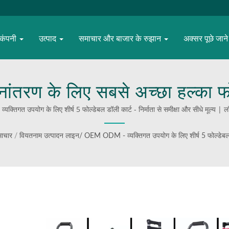
कंपनी
उत्पाद
समाचार और बाजार के रुझान
अक्सर पूछे जाने 
ानांतरण के लिए सबसे अच्छा हल्का फो
षमता से कम) | WOODEVER द्वारा अभ
त उपयोग के लिए शीर्ष 5 फोल्डेबल डॉली कार्ट - निर्माता से समीक्षा और सीधे मूल्य | लॉजिस्
समाधान—बनाए गए हैं टिकाऊ
ाचार
/
वियतनाम उत्पादन लाइन/ OEM ODM - व्यक्तिगत उपयोग के लिए शीर्ष 5 फोल्डेबल डॉली