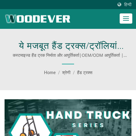
हिन्दी
ये मजबूत हैंड ट्रक्स/ट्रॉलियां
आपके घर के फ्रिज से लेकर
कस्टमाइज्ड हैंड ट्रक निर्माता और आपूर्तिकर्ता|OEM/ODM आपूर्तिकर्ता |
कुशल लॉजिस्टिक्स के लिए मल्टीफंक्शन गाड़ियाँ
औद्योगिक बड़े और भारी सामानों को
Home
/
श्रेणी
/
हैंड ट्रक्स
ले जाने के लिए डिज़ाइन की गई हैं।
| WOODEVER के टिकाऊ और
बहुपरकारी सामग्री हैंडलिंग
उपकरणों की खोज करें