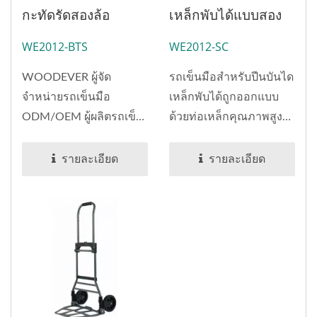
กะทัดรัดสองล้อ
เหล็กพับได้แบบสอง
(บรรทุก 100 กก.)|ผู้
ด้าม (บรรทุก 120
WE2012-BTS
WE2012-SC
ผลิตรถเข็นมือบริการ
กก.)
ลูกค้า
WOODEVER ผู้จัด
รถเข็นมือสำหรับปีนบันได
จำหน่ายรถเข็นมือ
เหล็กพับได้ถูกออกแบบ
ODM/OEM ผู้ผลิตรถเข็น
ด้วยท่อเหล็กคุณภาพสูง
มือ...
เป็นวัสดุหลักพร้อมล้อ
อุตสาหกรรมเกรด...
รายละเอียด
รายละเอียด