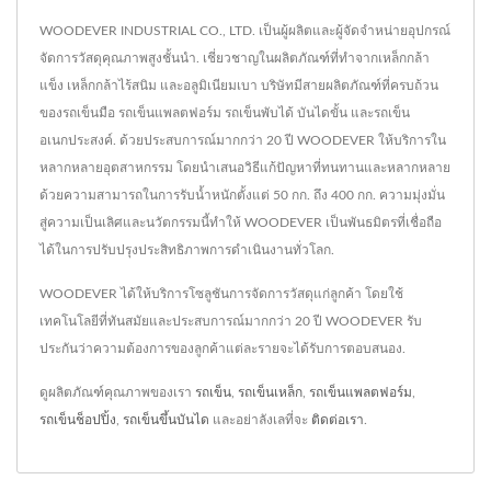
WOODEVER INDUSTRIAL CO., LTD. เป็นผู้ผลิตและผู้จัดจำหน่ายอุปกรณ์
จัดการวัสดุคุณภาพสูงชั้นนำ. เชี่ยวชาญในผลิตภัณฑ์ที่ทำจากเหล็กกล้า
แข็ง เหล็กกล้าไร้สนิม และอลูมิเนียมเบา บริษัทมีสายผลิตภัณฑ์ที่ครบถ้วน
ของรถเข็นมือ รถเข็นแพลตฟอร์ม รถเข็นพับได้ บันไดขั้น และรถเข็น
อเนกประสงค์. ด้วยประสบการณ์มากกว่า 20 ปี WOODEVER ให้บริการใน
หลากหลายอุตสาหกรรม โดยนำเสนอวิธีแก้ปัญหาที่ทนทานและหลากหลาย
ด้วยความสามารถในการรับน้ำหนักตั้งแต่ 50 กก. ถึง 400 กก. ความมุ่งมั่น
สู่ความเป็นเลิศและนวัตกรรมนี้ทำให้ WOODEVER เป็นพันธมิตรที่เชื่อถือ
ได้ในการปรับปรุงประสิทธิภาพการดำเนินงานทั่วโลก.
WOODEVER ได้ให้บริการโซลูชันการจัดการวัสดุแก่ลูกค้า โดยใช้
เทคโนโลยีที่ทันสมัยและประสบการณ์มากกว่า 20 ปี WOODEVER รับ
ประกันว่าความต้องการของลูกค้าแต่ละรายจะได้รับการตอบสนอง.
ดูผลิตภัณฑ์คุณภาพของเรา
รถเข็น
,
รถเข็นเหล็ก
,
รถเข็นแพลตฟอร์ม
,
รถเข็นช็อปปิ้ง
,
รถเข็นขึ้นบันได
และอย่าลังเลที่จะ
ติดต่อเรา
.