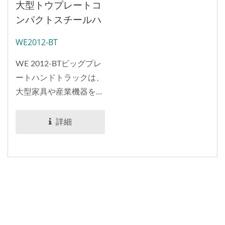
大型トウプレートコ
ンパクトスチールハ
ンドトラック販売者
WE2012-BT
（120 Kgの積載）
WE 2012-BTビッグプレ
ートハンドトラックは、
大型家具や産業機器をど
のように移動させるので
すか？50KGを超える機
詳細
器を手で持ち上げること
は、取り扱いによる怪我
のリスクを高めるだけで
なく、輸送中に損傷を引
き起こす可能性もありま
す。重-dutyで大きなト
ウプレートを備えたハン