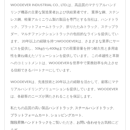
WOODEVER INDUSTRIAL CO., LTD.は、高品質のマテリアルハンド
リング機器の主要な製造業者および供給業者です。 重厚な鋼、ステン
レス鋼、軽量アルミニウム製の製品を専門とする当社は、ハンドトラ
ック、プラットフォームトラック、折りたたみトラック、ステップラ
ダー、マルチファンクショントラックの包括的なラインを提供してい
ます。 20年以上の経験を持つWOODEVERは、さまざまな業界にサー
ビスを提供し、50kgから400kgまでの荷重容量を持つ耐久性と多用途
性を兼ね備えたソリューションを提供しています。 この卓越性と革新
へのコミットメントは、WOODEVERを世界中で業務効率を向上させ
る信頼できるパートナーにしています。
WOODEVERは、先進技術と20年以上の経験を活かして、顧客にマテ
リアルハンドリングソリューションを提供しています。WOODEVER
は、各顧客のニーズが満たされることを保証します。
私たちの品質の高い製品
ハンドトラック
,
スチールハンドトラック
,
プラットフォームカート
,
ショッピングカート
,
階段昇降ハンドトラック
をご覧いただき、
お問い合わせ
をお気軽にど
うぞ。