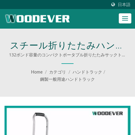
日本語
スチール折りたたみハンド
カートは、TUV / GS認証の
132ポンド容量のコンパクトポータブル折りたたみサックトラ
ックトロリー、2つの頑丈な車輪付き。プロフェッショナル
すべての基準に従って製造
OEMODMハンドトラックサプライヤーがカスタマイズしたハ
Home
/
カテゴリ
/
ハンドトラック
/
ンドトラック。 | 工業用折りたたみカートのサプライヤー
されています。 |
鋼製一般用途ハンドトラック
WOODEVER: スチールおよ
びアルミニウム製のはしご
とカートの究極の供給元