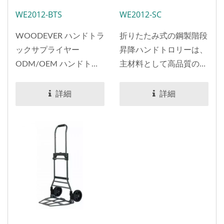
ルハンドトラック
ンドトラック工場
WE2012-BTS
WE2012-SC
（荷重100kg）|ハン
（120kg積載）
ドトラックメーカー
WOODEVER ハンドトラ
折りたたみ式の鋼製階段
サプライヤー顧客サ
ックサプライヤー
昇降ハンドトロリーは、
ービス
ODM/OEM ハンドトラ
主材料として高品質の鋼
ックメーカー...
管を使用し、産業用グレ
ードの6つの車輪を備え
詳細
詳細
ています。...