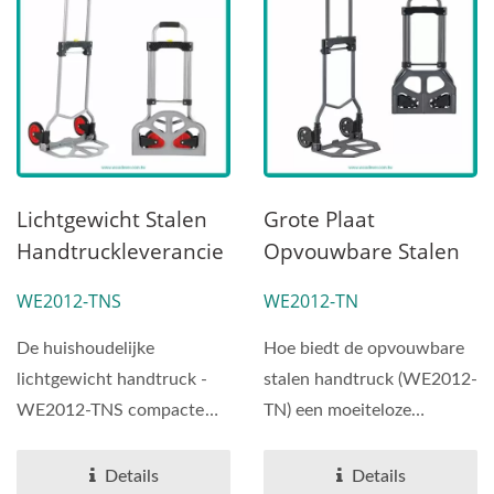
Lichtgewicht Stalen
Grote Plaat
Handtruckleverancie
Opvouwbare Stalen
R (belasting 60 KG) -
Handtruckmaker
WE2012-TNS
WE2012-TN
Professionele
(laadvermogen 75
OEMODM
Kg).
De huishoudelijke
Hoe biedt de opvouwbare
Handtruckleverancie
lichtgewicht handtruck -
stalen handtruck (WE2012-
R Op Maat Gemaakte
WE2012-TNS compacte
TN) een moeiteloze
Handtruck.
stalen trolley - kan tot
draagervaring? De
Professionele
60kg...
handtruck...
Details
Details