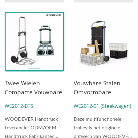
OEMODM
Handtruckleverancie
R Op Maat Gemaakte
Handtruck
Twee Wielen
Vouwbare Stalen
Compacte Vouwbare
Omvormbare
Stalen Handtruck
Handtruck
WE2012-BTS
WE2012-01 (Steekwagen)
(Belasting 100
(Laadvermogen 90
Kg)|Handtruck
Kg)
WOODEVER Handtruck
Deze multifunctionele
Fabrikanten
Leverancier ODM/OEM
trolley is het originele
Leverancier
Handtruck Fabrikanten
ontwerp van WOODEVER