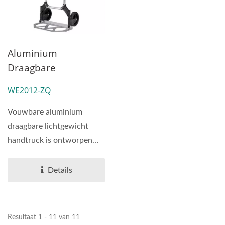
Aluminium
Draagbare
Lichtgewicht
WE2012-ZQ
Handtruck
Leverancier
Vouwbare aluminium
(belasting 80 Kg).
draagbare lichtgewicht
handtruck is ontworpen
met
kwaliteitsaluminiumlegering...
Details
Resultaat 1 - 11 van 11