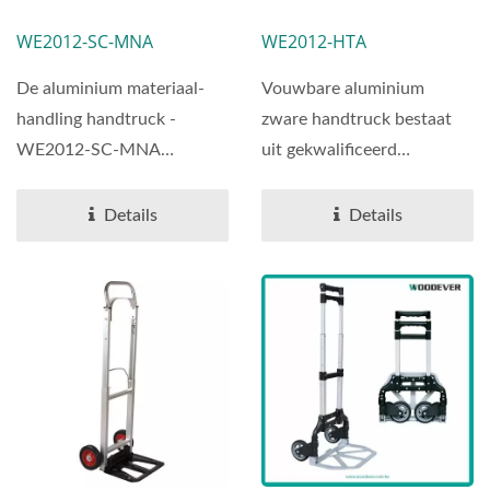
Trapklimmende
Handwagen Fabriek
WE2012-SC-MNA
WE2012-HTA
Handtruck Maker
(belasting 120 Kg).
(Laadvermogen 75
De aluminium materiaal-
Vouwbare aluminium
Kg)
handling handtruck -
zware handtruck bestaat
WE2012-SC-MNA
uit gekwalificeerd
trapklimmende &
aluminiumlegering en staal.
opvouwbare zakkar,...
We maken...
Details
Details