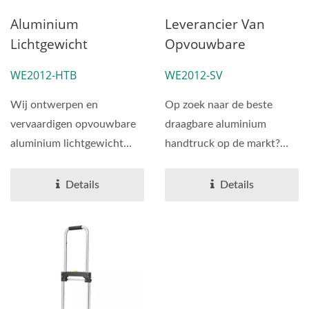
Aluminium
Leverancier Van
Lichtgewicht
Opvouwbare
Handtruck
Aluminium
WE2012-HTB
WE2012-SV
Distributeur
Huishoudelijke
(belasting 90 Kg)
Handtruck
Wij ontwerpen en
Op zoek naar de beste
(Laadvermogen 75
vervaardigen opvouwbare
draagbare aluminium
Kg)
aluminium lichtgewicht
handtruck op de markt?
handwagens volgens de
Zoek niet verder dan onze...
actuele...
Details
Details