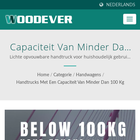
NEDERLANDS
Capaciteit Van Minder Dan
100 Kg Lichte Dolly Kar
Lichte opvouwbare handtruck voor huishoudelijk gebruik,
kantoor, beurzen, winkelen. | multifunctionele wagens
Voldoet Aan De Behoeften
voor efficiënte logistiek
Home
/
Categorie
/
Handwagens
/
Van Dagelijks Transport. |
Handtrucks Met Een Capaciteit Van Minder Dan 100 Kg
Ontdek De Duurzame En
Veelzijdige
Materiaalbehandelingsappar
Van WOODEVER