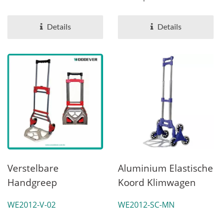
Klantenservice
Leverancier Klantenservice
met wereldwijde
- Deze...
patronen...
Details
Details
Verstelbare
Aluminium Elastische
Handgreep
Koord Klimwagen
Opvouwbare
Verkoper
WE2012-V-02
WE2012-SC-MN
Compacte Stalen
(Laadvermogen 70