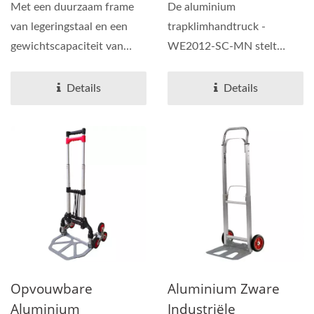
Frame Handtruck
Kg)
Met een duurzaam frame
De aluminium
(belasting 70 Kg).
van legeringstaal en een
trapklimhandtruck -
Professionele
gewichtscapaciteit van
WE2012-SC-MN stelt
OEMODM Handtruck
maximaal 70 kg, is deze...
gebruikers in staat om
Leverancier Pas
moeiteloos trappen...
Details
Details
Handtruck Aan.
Opvouwbare
Aluminium Zware
Aluminium
Industriële