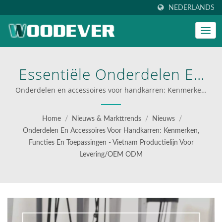
NEDERLANDS
Essentiële Onderdelen En
Accessoires Om Een
Onderdelen en accessoires voor handkarren: Kenmerken,
functies en toepassingen - Vietnam productielijn voor
Handkar Te Bouwen -
levering/OEM ODM | beste opvouwbare wagens voor
Home
/
Nieuws & Markttrends
/
Nieuws
/
logistiek
Expertgids Voor Keuze En
Onderdelen En Accessoires Voor Handkarren: Kenmerken,
Functies En Toepassingen - Vietnam Productielijn Voor
Vervangingsherinnering. |
Levering/OEM ODM
Innovatieve Oplossingen
Voor Materiaalbehandeling
Door WOODEVER—