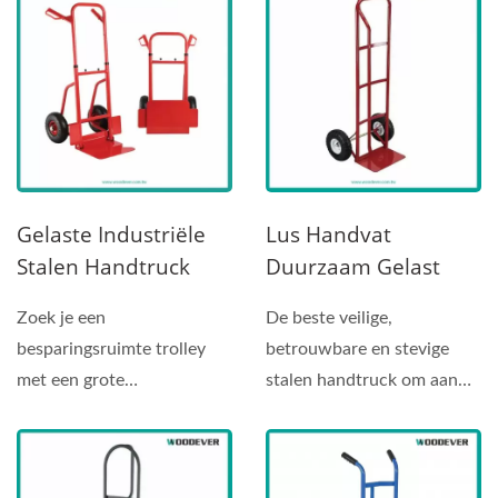
Leverancier
Handtruck
Leverancier
Professionele
Handtruck
Gelaste Industriële
Lus Handvat
Stalen Handtruck
Duurzaam Gelast
(belasting 200 Kg)
Frame Stalen
Zoek je een
De beste veilige,
Handtruck
besparingsruimte trolley
betrouwbare en stevige
(Laadvermogen 270
met een grote
stalen handtruck om aan
Kg)
laadcapaciteit? Hier is de
uw zware draagbehoeften
beste keuze voor...
te voldoen....