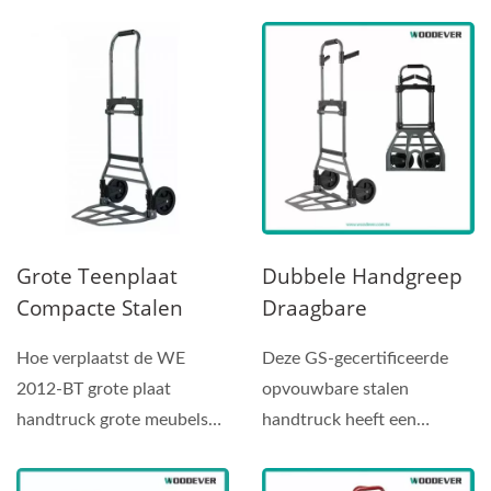
draagervaring? De
Leverancier Klantenservice
Leverancier
handtruck...
- Deze...
Klantenservice
Grote Teenplaat
Dubbele Handgreep
Compacte Stalen
Draagbare
Handtruck Verkoper
Opvouwbare Stalen
Hoe verplaatst de WE
Deze GS-gecertificeerde
(belasting 120 Kg)
Handtruck Fabrikant
2012-BT grote plaat
opvouwbare stalen
(Laadvermogen 120
handtruck grote meubels
handtruck heeft een
Kg) - OEMODM
en industriële
laadcapaciteit van 120 kg
Handtruck
apparatuur?...
dankzij...