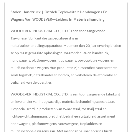
Stalen Handtruck | Ontdek Topkwaliteit Handwagens En
Wagens Van WOODEVER—Leiders In Materiaalhandling
WOODEVER INDUSTRIAL CO., LTD. is een toonaangevende
Taiwanese fabrikant die gespecialiseerd is in
materiaalbehandelingsapparatuur.Met meer dan 20 jaar ervaring bieden
ze op maat gemaakte oplossingen, waaronder Stalen handtruck,
handwagens, platformwagens, trapwagens, opvouwbare wagens en
multifunctionele wagens.Hun producten zijn essentieel voor sectoren
zoals logistiek, detailhandel en horeca, en verbeteren de efficiëntie en
veiligheid van de operaties.
WOODEVER INDUSTRIAL CO., LTD. is een toonaangevende fabrikant
en leverancier van hoogwaardige materiaalbehandelingsapparatuur.
Gespecialiseerd in producten van zwaar staal, roestvrij staal en
lichtgewicht aluminium, biedt het bedrijf een uitgebreid assortiment
handwagens, platformwagens, vouwwagens, trapladders en
multifunctionele wagens aan. Met meer dan 20 jaar ervaring biedt