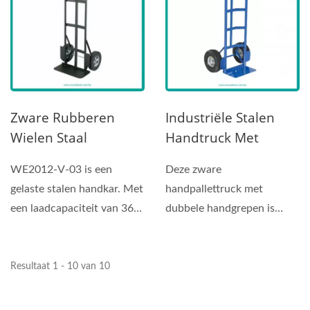
Zware Rubberen
Industriële Stalen
Wielen Staal
Handtruck Met
Handtruck
Dubbele Handgreep
WE2012-V-03 is een
Deze zware
Leverancier
En Pneumatische
gelaste stalen handkar. Met
handpallettruck met
(belasting 360 Kg)
Wielen Handzaktruck
een laadcapaciteit van 360
dubbele handgrepen is
Leverancier
kg dankzij het
ontworpen voor
staalmateriaal...
professioneel industrieel...
Resultaat 1 - 10 van 10