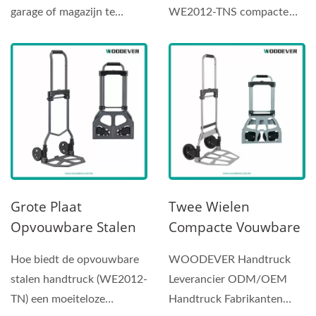
Fabrieksfabrikant
OEMODM
garage of magazijn te
WE2012-TNS compacte
Handtruckleverancie
rocken met een
stalen trolley - kan tot
R Op Maat Gemaakte
uitstekend...
60kg...
Handtruck.
Professionele
OEMODM
Handtruckleverancie
R Op Maat Gemaakte
Handtruck
Grote Plaat
Twee Wielen
Opvouwbare Stalen
Compacte Vouwbare
Handtruckmaker
Stalen Handtruck
Hoe biedt de opvouwbare
WOODEVER Handtruck
(laadvermogen 75
(Belasting 100
stalen handtruck (WE2012-
Leverancier ODM/OEM
Kg).
Kg)|Handtruck
TN) een moeiteloze
Handtruck Fabrikanten
Fabrikanten