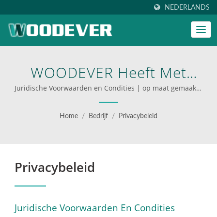
NEDERLANDS
WOODEVER Heeft Met
Succes Handmatige
Juridische Voorwaarden en Condities | op maat gemaakte
steigers voor bedrijven
Oplossingen Geleverd Aan
Home
/
Bedrijf
/
Privacybeleid
353 Bekende Klanten In
Verschillende Landen. |
Privacybeleid
Verhoog Uw Operaties Met
De Professionele
Handwagens En
Juridische Voorwaarden En Condities