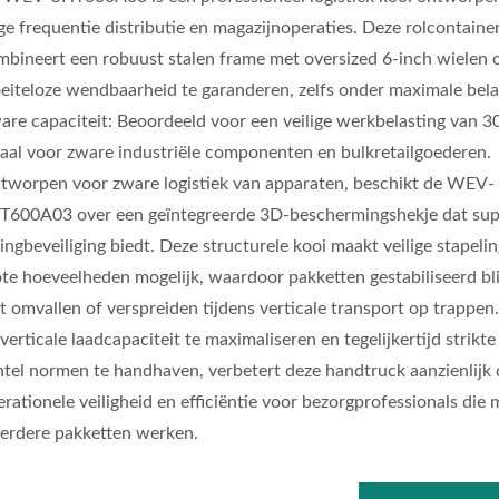
ge frequentie distributie en magazijnoperaties. Deze rolcontaine
mbineert een robuust stalen frame met oversized 6-inch wielen
eiteloze wendbaarheid te garanderen, zelfs onder maximale bela
are capaciteit: Beoordeeld voor een veilige werkbelasting van 3
eaal voor zware industriële componenten en bulkretailgoederen.
tworpen voor zware logistiek van apparaten, beschikt de WEV-
T600A03 over een geïntegreerde 3D-beschermingshekje dat sup
ingbeveiliging biedt. Deze structurele kooi maakt veilige stapelin
ote hoeveelheden mogelijk, waardoor pakketten gestabiliseerd bl
et omvallen of verspreiden tijdens verticale transport op trappen
verticale laadcapaciteit te maximaliseren en tegelijkertijd strikte
ntel normen te handhaven, verbetert deze handtruck aanzienlijk 
rationele veiligheid en efficiëntie voor bezorgprofessionals die 
erdere pakketten werken.