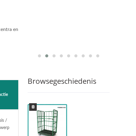
centra en
Browsegeschiedenis
ctie
is /
twerp