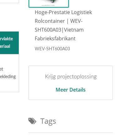
Hoge-Prestatie Logistiek
Hoge
Rolcontainer | WEV-
Rolc
SHT600A03|Vietnam
SHT6
Fabrieksfabrikant
Fabr
vlakte
riaal
WEV-SHT600A03
WEV-
et
Krijg projectoplossing
ekleding
Meer Details
Tags