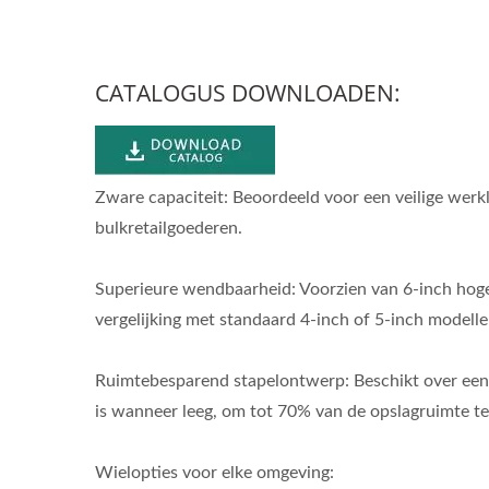
CATALOGUS DOWNLOADEN:
Zware capaciteit: Beoordeeld voor een veilige werk
bulkretailgoederen.
Superieure wendbaarheid: Voorzien van 6-inch hoge 
vergelijking met standaard 4-inch of 5-inch modelle
truck
Lichtgewicht Stalen
Gr
Ruimtebesparend stapelontwerp: Beschikt over een 
te
Handtruckleverancier
St
is wanneer leeg, om tot 70% van de opslagruimte te
(belasting 60 KG) -
(
Professionele OEMODM
Wielopties voor elke omgeving: