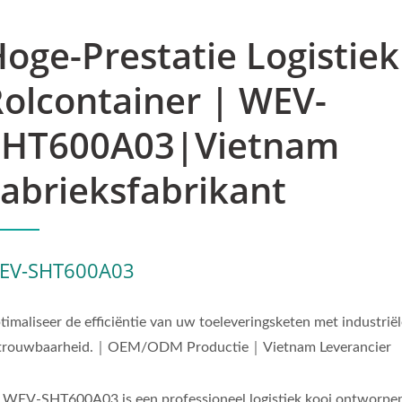
oge-Prestatie Logistiek
olcontainer | WEV-
SHT600A03|Vietnam
abrieksfabrikant
EV-SHT600A03
timaliseer de efficiëntie van uw toeleveringsketen met industrië
trouwbaarheid.｜OEM/ODM Productie｜Vietnam Leverancier
 WEV-SHT600A03 is een professioneel logistiek kooi ontworpe