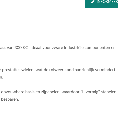
INFORMEER
last van 300 KG, ideaal voor zware industriële componenten en
prestaties wielen, wat de rolweerstand aanzienlijk vermindert i
n.
ote Plaat Opvouwbare
Stalen Opvouwbar
opvouwbare basis en zijpanelen, waardoor "L-vormig" stapelen 
alen Handtruckmaker
Telescopische Trapkli
 besparen.
laadvermogen 75 Kg).
Handtruck Met Glijde