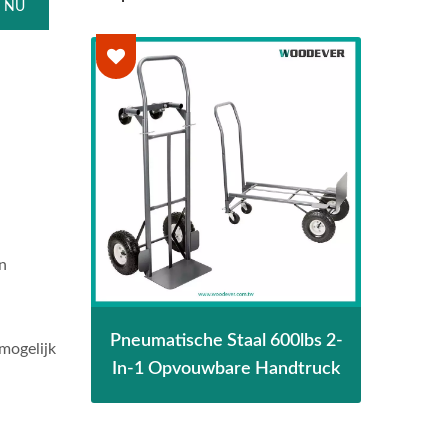
 NU
n
e
Pneumatische Staal 600lbs 2-
2-I
mogelijk
mmer
In-1 Opvouwbare Handtruck
6
rs.
H
Lev