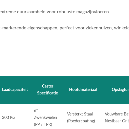
extreme duurzaamheid voor robuuste magazijnvloeren.
et-markerende eigenschappen, perfect voor ziekenhuizen, winkel
Caster
Laadcapaciteit
Hoofdmateriaal
Opslagfun
Specificatie
6"
Versterkt Staal
Vouwbare Bas
300 KG
Zwenkwielen
(Poedercoating)
Nestbaar On
(PP / TPR)