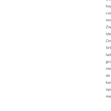
ho
co
mo
Zw
id
On
SH
lad
gr
ni
de 
ka
ope
me