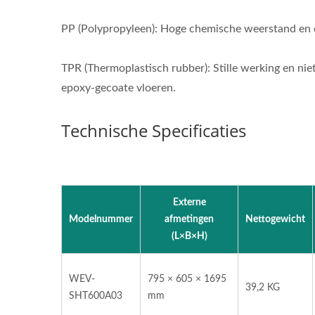
Handtruckleverancier Op
Maat Gemaakte Handtruck.
PP (Polypropyleen): Hoge chemische weerstand en 
Professionele OEMODM
Handtruckleverancier Op
TPR (Thermoplastisch rubber): Stille werking en ni
Maat Gemaakte Handtruck
epoxy-gecoate vloeren.
Technische Specificaties
Externe
Modelnummer
afmetingen
Nettogewicht
(L×B×H)
WEV-
795 × 605 × 1695
39,2 KG
SHT600A03
mm