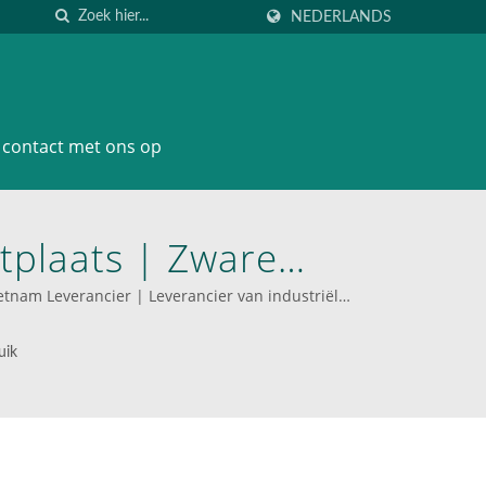
NEDERLANDS
contact met ons op
tplaats | Zware
 | WOODEVER: Jouw
nam Leverancier | Leverancier van industriële
adders & Wagens
uik