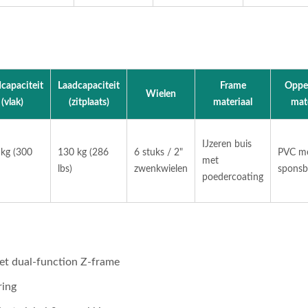
Prestatie Logistiek
Hoge-Prestatie Logistiek
ntainer | WEV-
Rolcontainer | WEV-
00A03|Vietnam
SHT600A03|Vietnam
eksfabrikant
Fabrieksfabrikant
capaciteit
Laadcapaciteit
Frame
Opper
Wielen
(vlak)
(zitplaats)
materiaal
mate
SHT600A03
WEV-SHT600A03
IJzeren buis
kg (300
130 kg (286
6 stuks / 2"
PVC m
met
lbs)
zwenkwielen
sponsb
poedercoating
t dual-function Z-frame
ring