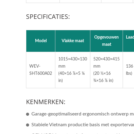
Hoge-
SPECIFICATIES:
Rolco
SHT6
Fabri
Opgevouwen
Laad
Model
Vlakke maat
maat
WEV-
1015×430×130
520×430×415
WEV-
mm
mm
136 
SHT600A02
(40×16 ⅞×5 ⅛
(20 ½×16
lbs)
in)
¾×16 ⅞ in)
KENMERKEN:
Garage-geoptimaliseerd ergonomisch ontwerp me
Stabiele Vietnam productie basis met exporterva