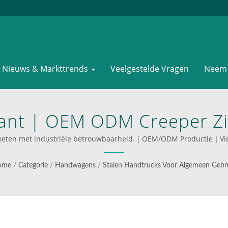
Nieuws & Markttrends
Veelgestelde Vragen
Neem 
ant | OEM ODM Creeper Zi
certificeerde Leverancier
gsketen met industriële betrouwbaarheid.｜OEM/ODM Productie｜Viet
opvouwbare wagens
oor Stalen En Aluminium L
ome
/
Categorie
/
Handwagens
/
Stalen Handtrucks Voor Algemeen Gebr