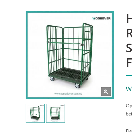
H
R
F
W
Op
be
De