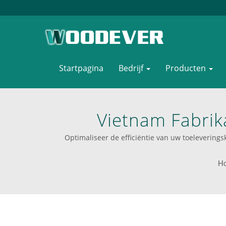
Startpagina
Bedrijf
Producten
Vietnam Fabrik
Ontwerp | BSC Ge
Optimaliseer de efficiëntie van uw toeleverin
Ultieme Bron V
H