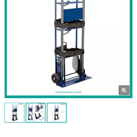
Ostateczne Źródło
Stalowych I Aluminiowych
Drabin Oraz Wózków