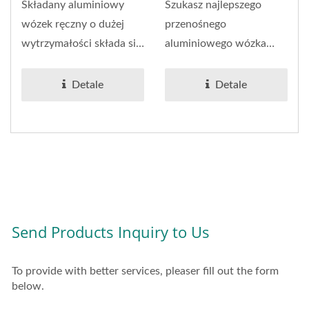
Wytrzymałości
(obciążenie 75 Kg)
Składany aluminiowy
Szukasz najlepszego
(ładowność 120
wózek ręczny o dużej
przenośnego
Kg).
wytrzymałości składa się
aluminiowego wózka
z wysokiej jakości...
ręcznego na rynku? Nie
szukaj dalej niż...
Detale
Detale