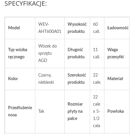
SPECYFIKACJE:
WEV-
Wysokość
60
Model
Ładowność
AHT600A01
produktu
cali.
Wózek do
Typ wózka
Długość
11
Waga
sprzętu
ręcznego
produktu
cali.
przesyłki
AGD
Czarny,
Szerokość
22
Kolor
Materiał
niebieski
produktu
cale.
22
Rozmiar
cale
Przedłużenie
Tak
płyty na
x 5-
Powłoka
nosa
palce
1/2
cala