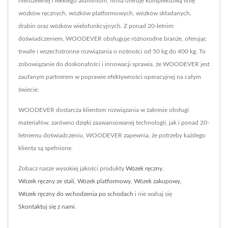
nierdzewnej i lekkiego aluminium, firma oferuje kompleksową linię
wózków ręcznych, wózków platformowych, wózków składanych,
drabin oraz wózków wielofunkcyjnych. Z ponad 20-letnim
doświadczeniem, WOODEVER obsługuje różnorodne branże, oferując
trwałe i wszechstronne rozwiązania o nośności od 50 kg do 400 kg. To
zobowiązanie do doskonałości i innowacji sprawia, że WOODEVER jest
zaufanym partnerem w poprawie efektywności operacyjnej na całym
świecie.
WOODEVER dostarcza klientom rozwiązania w zakresie obsługi
materiałów, zarówno dzięki zaawansowanej technologii, jak i ponad 20-
letniemu doświadczeniu, WOODEVER zapewnia, że potrzeby każdego
klienta są spełnione.
Zobacz nasze wysokiej jakości produkty
Wózek ręczny
,
Wózek ręczny ze stali
,
Wózek platformowy
,
Wózek zakupowy
,
Wózek ręczny do wchodzenia po schodach
i nie wahaj się
Skontaktuj się z nami
.