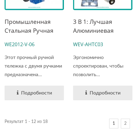
Промышленная
3 В 1: Лучшая
Стальная Ручная
Алюминиевая
Тележка С Двойной
Складная Ручная
WE2012-V-06
WEV-AHTC03
Ручкой И
Тележка С
Пневматическими
Удлинением Носа,
Этот прочный ручной
Эргономично
Колесами,
Грузоподъемностью
тележка с двумя ручками
спроектирован, чтобы
Поставщик Ручных
770 Фунтов.
предназначена...
позволить
Тележек
пользователям...
Подробности
Подробности
Результат 1 - 12 из 18
1
2