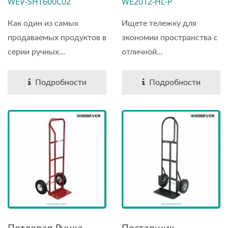
WEV-SHT600C02
WE2012-HL-P
Проколостойкими
Тележка
Шинами
(грузоподъемность
Как один из самых
Ищете тележку для
200 Кг)
продаваемых продуктов в
экономии пространства с
серии ручных...
отличной...
Подробности
Подробности