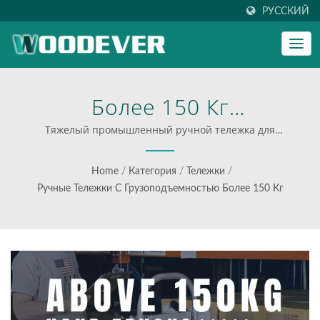
РУССКИЙ
Более 150 Кг
Грузоподъемности,
Тяжелый промышленный ручной тележка для
производственной линии, логистической доставки и
Тяжелый Trolley,
строительного участка. | многофункциональные
Home
/
Категория
/
Тележки
/
тележки для эффективной логистики
Создающий Безопасную
Ручные Тележки С Грузоподъемностью Более 150 Кг
И Эффективную Рабочую
Среду. | Откройте Для
Себя Прочное И
Универсальное