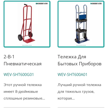
2-В-1
Тележка Для
Пневматическая
Бытовых Приборов
Стальная Ручная
На Стальных
WEV-SHT600G01
WEV-SHT600A01
Тележка На 600
Колесах С
Фунтов | Поставщик
Подъемником Для
Этот ручной тележка
Лучший ручной тележка
Ручных Тележек
Лестницы На 600
имеет 8-дюймовые
для тяжелых грузов,
Обслуживание
Фунтов | Заводской
сплошные резиновые...
которая...
Клиентов
Производитель.