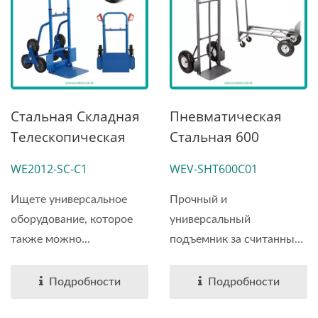
Стальная Складная
Пневматическая
Телескопическая
Стальная 600
Лестничная
Фунтов 2-В-1
WE2012-SC-C1
WEV-SHT600C01
Тележка С
Складная Ручная
Полозьями.
Тележка.
Ищете универсальное
Прочный и
оборудование, которое
универсальный
также можно...
подъемник за считанные
секунды...
Подробности
Подробности