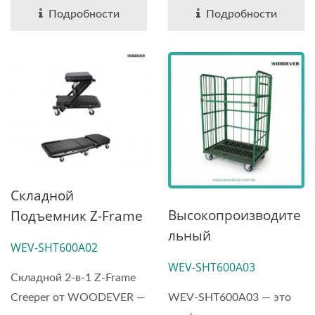
Производитель
Подробности
Подробности
Складной
Высокопроизводите
Подъемник Z-Frame
Льный
2-В-1 С Сиденьем |
WEV-SHT600A02
Логистический
Производитель Из
WEV-SHT600A03
Роликовый
Вьетнама
Складной 2-в-1 Z-Frame
Контейнер | WEV-
WEV-SHT600A03 — это
Creeper от WOODEVER —