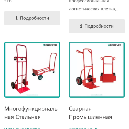
SHT600A03|
профессиональная
это
Вьетнамский
логистическая клетка,...
высокопроизводительное...
Фабрика
Подробности
Производитель
Подробности
Многофункциональ
Сварная
Ная Стальная
Промышленная
Тележка С
Стальная Ручная