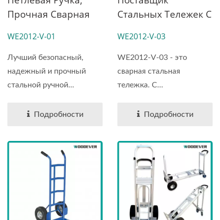
Петлевая Ручка,
Поставщик
Прочная Сварная
Стальных Тележек С
Рама, Стальная
Прочными
WE2012-V-01
WE2012-V-03
Ручная Тележка
Резиновыми
(грузоподъемность
Колесами
Лучший безопасный,
WE2012-V-03 - это
270 Кг)
(грузоподъемность
надежный и прочный
сварная стальная
360 Кг)
стальной ручной...
тележка. С
грузоподъемностью...
Подробности
Подробности