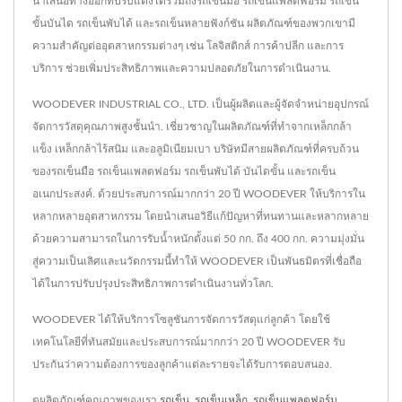
นำเสนอทางออกที่ปรับแต่งได้รวมถึงรถเข็นมือ รถเข็นแพลตฟอร์ม รถเข็น
ขั้นบันได รถเข็นพับได้ และรถเข็นหลายฟังก์ชัน ผลิตภัณฑ์ของพวกเขามี
ความสำคัญต่ออุตสาหกรรมต่างๆ เช่น โลจิสติกส์ การค้าปลีก และการ
บริการ ช่วยเพิ่มประสิทธิภาพและความปลอดภัยในการดำเนินงาน.
WOODEVER INDUSTRIAL CO., LTD. เป็นผู้ผลิตและผู้จัดจำหน่ายอุปกรณ์
จัดการวัสดุคุณภาพสูงชั้นนำ. เชี่ยวชาญในผลิตภัณฑ์ที่ทำจากเหล็กกล้า
แข็ง เหล็กกล้าไร้สนิม และอลูมิเนียมเบา บริษัทมีสายผลิตภัณฑ์ที่ครบถ้วน
ของรถเข็นมือ รถเข็นแพลตฟอร์ม รถเข็นพับได้ บันไดขั้น และรถเข็น
อเนกประสงค์. ด้วยประสบการณ์มากกว่า 20 ปี WOODEVER ให้บริการใน
หลากหลายอุตสาหกรรม โดยนำเสนอวิธีแก้ปัญหาที่ทนทานและหลากหลาย
ด้วยความสามารถในการรับน้ำหนักตั้งแต่ 50 กก. ถึง 400 กก. ความมุ่งมั่น
สู่ความเป็นเลิศและนวัตกรรมนี้ทำให้ WOODEVER เป็นพันธมิตรที่เชื่อถือ
ได้ในการปรับปรุงประสิทธิภาพการดำเนินงานทั่วโลก.
WOODEVER ได้ให้บริการโซลูชันการจัดการวัสดุแก่ลูกค้า โดยใช้
เทคโนโลยีที่ทันสมัยและประสบการณ์มากกว่า 20 ปี WOODEVER รับ
ประกันว่าความต้องการของลูกค้าแต่ละรายจะได้รับการตอบสนอง.
ดูผลิตภัณฑ์คุณภาพของเรา
รถเข็น
,
รถเข็นเหล็ก
,
รถเข็นแพลตฟอร์ม
,