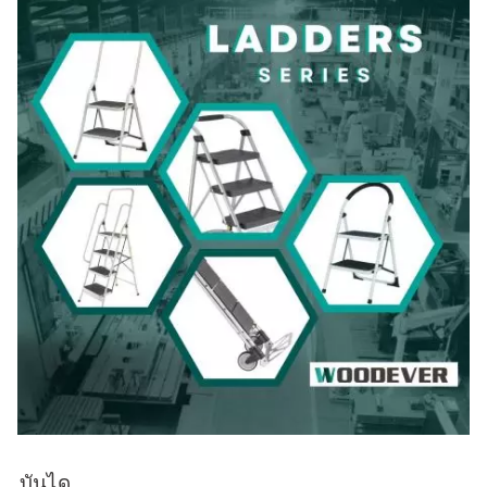
บันได